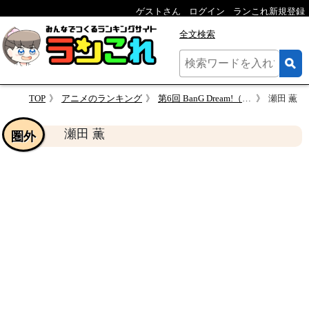
ゲストさん
ログイン
ランこれ新規登録
全文検索
TOP
アニメのランキング
第6回 BanG Dream!（バンドリ！）人気キャラクター投票
瀬田 薫
瀬田 薫
圏外