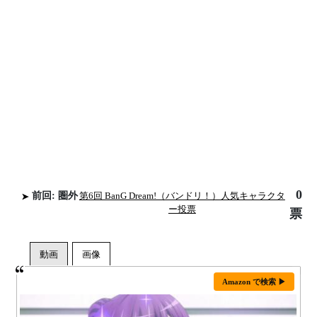
0
前回: 圏外
第6回 BanG Dream!（バンドリ！）人気キャラクタ
ー投票
票
Amazon で検索 ▶