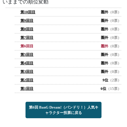
いままでの順位変動
第10回目
圏外
（0票）
第9回目
圏外
（0票）
第8回目
圏外
（0票）
第7回目
圏外
（0票）
第6回目
圏外
（0票）
第5回目
圏外
（0票）
第4回目
圏外
（0票）
第3回目
圏外
（0票）
第2回目
9位
（2票）
第1回目
6位
（15票）
第6回 BanG Dream!（バンドリ！）人気キ
ャラクター投票に戻る