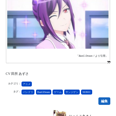
「
BanG Dream！
より引用」
CV 田所 あずさ
カテゴリ：
アニメ
タグ：
バンドリ
BanGDream
ゲーム
サンジゲン
XEBEC
編集