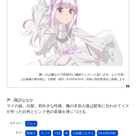
「
痛いのは嫌なので防御力に極振りしたいと思います。
より引用」
上記画像の著作権は、夕蜜柑・狐印／KADOKAWA／防振り製作委員会に帰属します。
声 - 諏訪ななか
マイの妹。白髪。前向きな性格。楓の木加入後は髪色に合わせてイズ
が作った白色とピンク色の装備を身につける。
カテゴリ：
アニメ
タグ：
防振り
ラノベ
小説
本
小説家になろう
SILVERLINK.