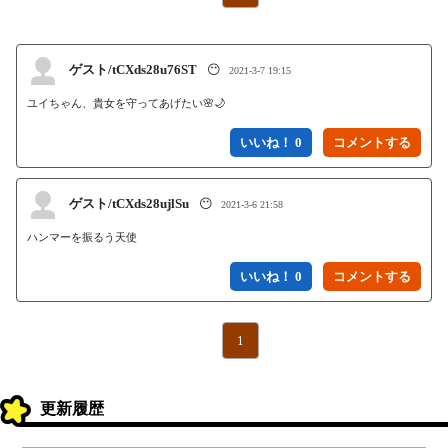
ゲスト/tCXds28u76ST
😶
2021-3-7 19:15
ユイちゃん、貴女を守ってあげたい🌸🌙
いいね！ 0
ゲスト/tCXds28ujlSu
😶
2021-3-6 21:58
ハンマーを振るう天使
いいね！ 0
1
更新履歴