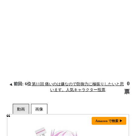
0
前回: 6位
第11回 痛いのは嫌なので防御力に極振りしたいと思
います。人気キャラクター投票
票
Amazon で検索 ▶