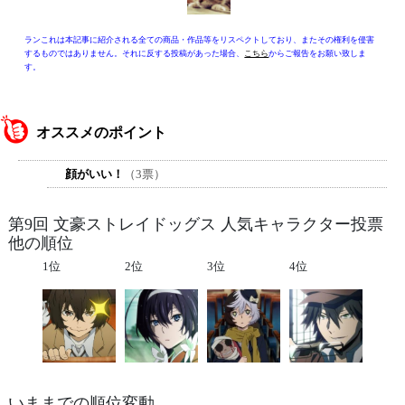
ランこれは本記事に紹介される全ての商品・作品等をリスペクトしており、またその権利を侵害
するものではありません。それに反する投稿があった場合、
こちら
からご報告をお願い致しま
す。
オススメのポイント
顔がいい！
（3票）
第9回 文豪ストレイドッグス 人気キャラクター投票
他の順位
1位
2位
3位
4位
いままでの順位変動