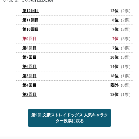
第12回目
12位
（2票）
第11回目
8位
（2票）
第10回目
7位
（3票）
第9回目
7位
（3票）
第8回目
7位
（3票）
第7回目
10位
（3票）
第6回目
14位
（1票）
第5回目
18位
（1票）
第4回目
圏外
（0票）
第3回目
18位
（1票）
第9回 文豪ストレイドッグス 人気キャラク
ター投票に戻る