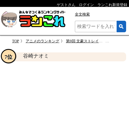
ゲストさん
ログイン
ランこれ新規登録
全文検索
TOP
アニメのランキング
第9回 文豪ストレイドッグス 人気キャラクター投票
谷崎ナオ
谷崎ナオミ
7位