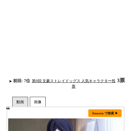
3票
前回: 7位
第9回 文豪ストレイドッグス 人気キャラクター投
票
Amazon で検索 ▶