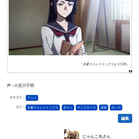
「
文豪ストレイドッグス
より引用」
声 - 小見川千明
カテゴリ：
アニメ
タグ：
文豪ストレイドッグス
文スト
ヤングエース
漫画
ボンズ
編集
にゃんこ丸さん