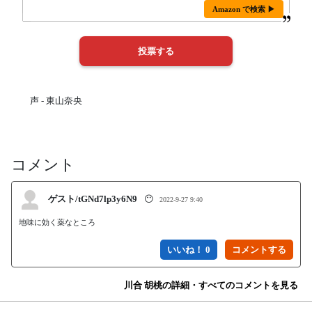
Amazon で検索 ▶
声 - 東山奈央
コメント
ゲスト/tGNd7lp3y6N9
😶
2022-9-27 9:40
地味に効く薬なところ
いいね！ 0
川合 胡桃の詳細・すべてのコメントを見る