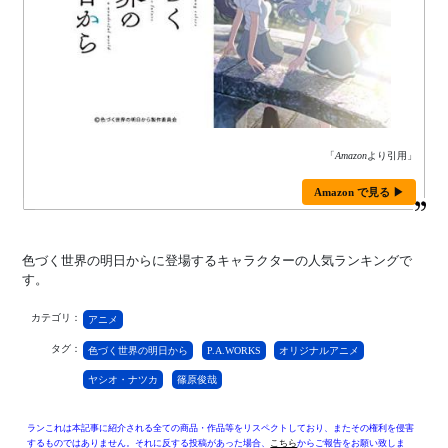
「
Amazon
より引用」
Amazon で見る ▶
色づく世界の明日からに登場するキャラクターの人気ランキングで
す。
カテゴリ：
アニメ
タグ：
色づく世界の明日から
P.A.WORKS
オリジナルアニメ
ヤシオ・ナツカ
篠原俊哉
ランこれは本記事に紹介される全ての商品・作品等をリスペクトしており、またその権利を侵害
するものではありません。それに反する投稿があった場合、
こちら
からご報告をお願い致しま