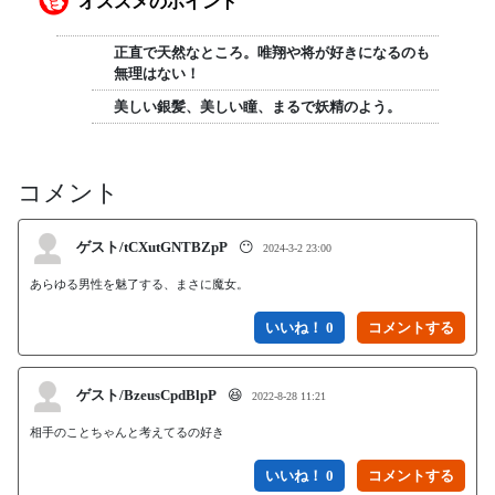
オススメのポイント
正直で天然なところ。唯翔や将が好きになるのも
無理はない！
美しい銀髪、美しい瞳、まるで妖精のよう。
コメント
ゲスト/tCXutGNTBZpP
😶
2024-3-2 23:00
あらゆる男性を魅了する、まさに魔女。
いいね！ 0
ゲスト/BzeusCpdBlpP
😆
2022-8-28 11:21
いいね！ 0