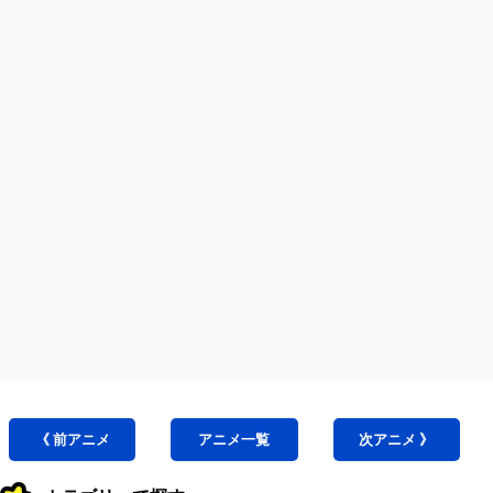
《 前
アニメ
アニメ
一覧
次
アニメ
》