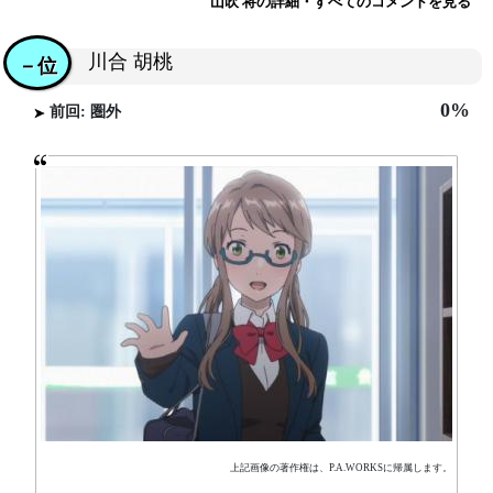
山吹 将の詳細・すべてのコメントを見る
川合 胡桃
－位
0%
前回: 圏外
上記画像の著作権は、P.A.WORKSに帰属します。