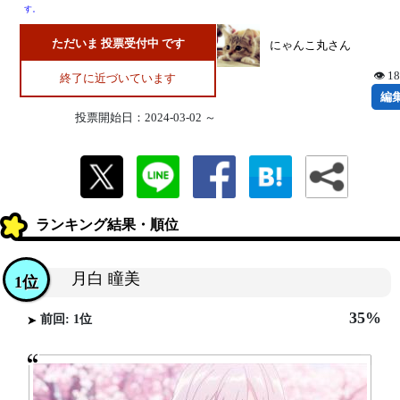
す。
ただいま 投票受付中 です
にゃんこ丸さん
👁 1
終了に近づいています
編
投票開始日：2024-03-02 ～
ランキング結果・順位
月白 瞳美
1位
35%
前回: 1位