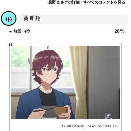
風野 あさぎの詳細・すべてのコメントを見る
葵 唯翔
3位
20%
前回: 4位
上記画像の著作権は、P.A.WORKSに帰属します。