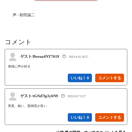
声 - 前田誠二
コメント
ゲスト/Boeua4NT7619
😶
2023-4-16 18:57
単純に声が好き
いいね！ 0
ゲスト/tGNd7lp3y6N9
😶
2022-9-27 9:27
実直、鈍い、面倒見が良い
いいね！ 0