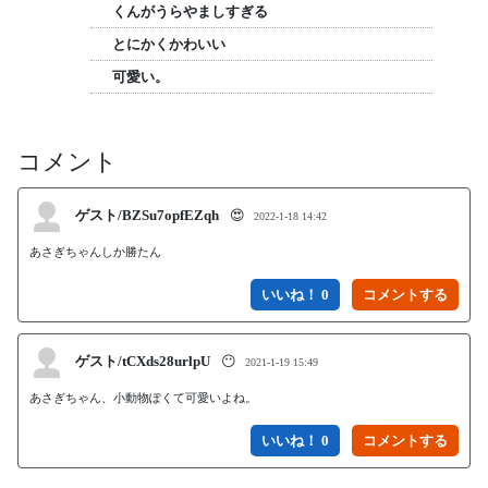
くんがうらやましすぎる
とにかくかわいい
可愛い。
コメント
ゲスト/BZSu7opfEZqh
😍
2022-1-18 14:42
あさぎちゃんしか勝たん
いいね！ 0
ゲスト/tCXds28urlpU
😶
2021-1-19 15:49
あさぎちゃん、小動物ぽくて可愛いよね。
いいね！ 0