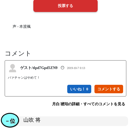
声 - 本渡楓
コメント
ゲスト/tlpd7Gpd5ZN9
😶
2019-10-7 0:13
いいね！ 0
月白 琥珀の詳細・すべてのコメントを見る
山吹 将
－位