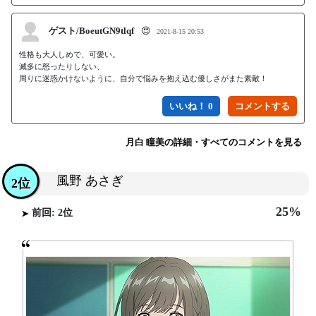
ゲスト/BoeutGN9tlqf
😍
2021-8-15 20:53
性格も大人しめで、可愛い。

滅多に怒ったりしない、

周りに迷惑かけないように、自分で悩みを抱え込む優しさがまた素敵！
いいね！ 0
月白 瞳美の詳細・すべてのコメントを見る
風野 あさぎ
2位
25%
前回: 2位