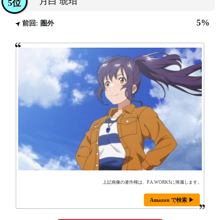
月白 琥珀
5位
5%
前回: 圏外
上記画像の著作権は、P.A.WORKSに帰属します。
Amazon で検索 ▶