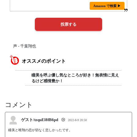
Amazon で検索 ▶
声 - 千葉翔也
オススメのポイント
瞳美を呼ぶ優し気なところが好き！無表情に見え
るけど感情豊か！
コメント
ゲスト/tzquEl8fB6pd
😢
2022-8-9 20:50
瞳美と唯翔の恋が切なく悲しかったです。