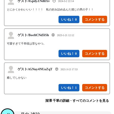
ゲスト/tGpdyZNdtlXv
😶
2024-3-2 22:14
とにかくかわいいい！！！！　私の好み詰め込んだ感じの男の子！！
いいね！ 0
ゲスト/BoeftCNd5lSh
😡
2023-1-21 12:12
可愛すぎて千草様は罪なやつ。
いいね！ 0
ゲスト/tGNuy4NUaZqT
😍
2021-3-13 17:53
癒しでしかない
いいね！ 1
深澤 千草の詳細・すべてのコメントを見る