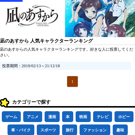
凪のあすから 人気キャラクターランキング
凪のあすからの人気キャラクターランキングです。好きな人に投票してくだ
さい。
投票期間：2019/02/13～21/12/18
1
カテゴリーで探す
ゲーム
アニメ
漫画
本
映画
テレビ
ホビー
車・バイク
スポーツ
旅行
ファッション
趣味