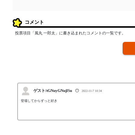
コメント
投票項目「風丸 一郎太」に書き込まれたコメントの一覧です。
ゲスト/tGNuyGNujlSu
😶
2022-11-7 10:34
登場してからずっと好き