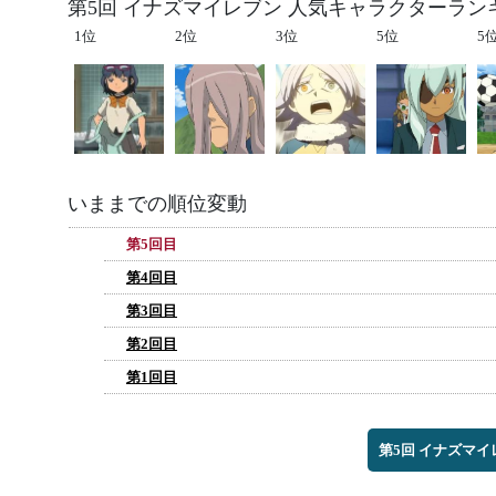
第5回 イナズマイレブン 人気キャラクターラン
1位
2位
3位
5位
5
いままでの順位変動
第5回目
第4回目
第3回目
第2回目
第1回目
第5回 イナズマ