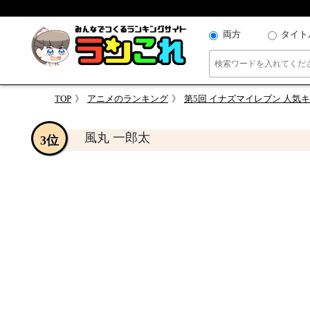
両方
タイト
TOP
アニメのランキング
第5回 イナズマイレブン 人気
風丸 一郎太
3位