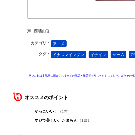
声 - 西墻由香
カテゴリ：
アニメ
タグ：
イナズマイレブン
イナイレ
ゲーム
O
ランこれは本記事に紹介される全ての商品・作品等をリスペクトしており、またその権
オススメのポイント
かっこいい！
（1票）
マジで美しい、たまらん
（1票）