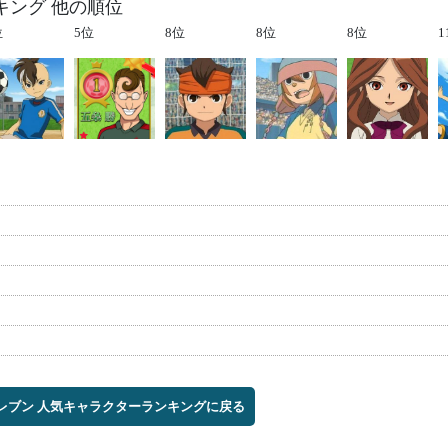
キング 他の順位
位
5位
8位
8位
8位
1
イレブン 人気キャラクターランキングに戻る