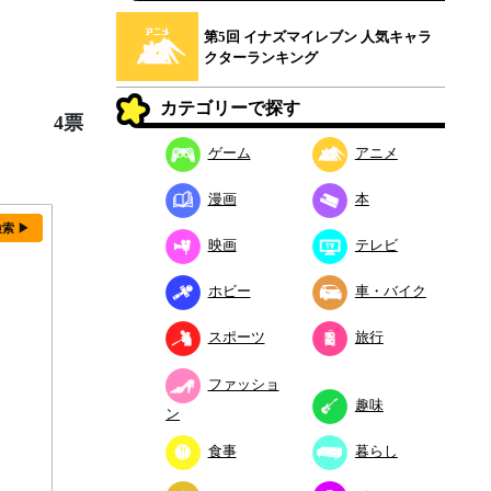
第5回 イナズマイレブン 人気キャラ
クターランキング
カテゴリーで探す
4票
ゲーム
アニメ
漫画
本
検索 ▶
映画
テレビ
ホビー
車・バイク
スポーツ
旅行
ファッショ
趣味
ン
食事
暮らし