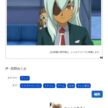
上記画像の著作権は、レベルファイブに帰属します。
声 - 田野めぐみ
カテゴリ：
アニメ
タグ：
イナズマイレブン
イナイレ
ゲーム
OLM
テレビ東京
編集