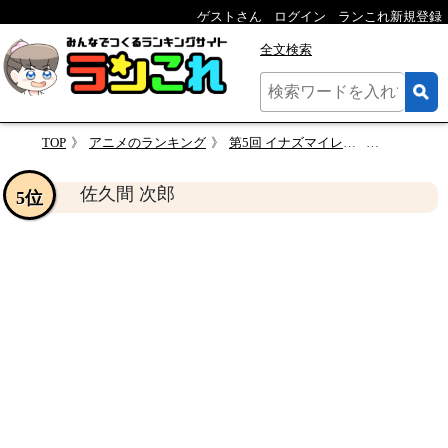
ゲストさん
ログイン
ランこれ新規登録
全文検索
TOP
アニメのランキング
第5回 イナズマイレブン 人気キャラクターランキング
佐久間 次
佐久間 次郎
5位