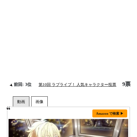
9票
前回: 3位
第10回 ラブライブ！ 人気キャラクター投票
Amazon で検索 ▶