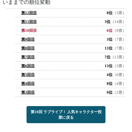
いままでの順位変動
第12回目
8位
（3票）
第11回目
3位
（14票）
第10回目
6位
（9票）
第9回目
3位
（7票）
第8回目
13位
（7票）
第7回目
7位
（13票）
第6回目
13位
（3票）
第5回目
4位
（6票）
第4回目
8位
（4票）
第3回目
9位
（2票）
第10回 ラブライブ！ 人気キャラクター投
票に戻る