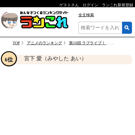
ゲストさん
ログイン
ランこれ新規登録
全文検索
TOP
アニメのランキング
第10回 ラブライブ！ 人気キャラクター投票
宮下 愛（み
宮下 愛（みやした あい）
6位