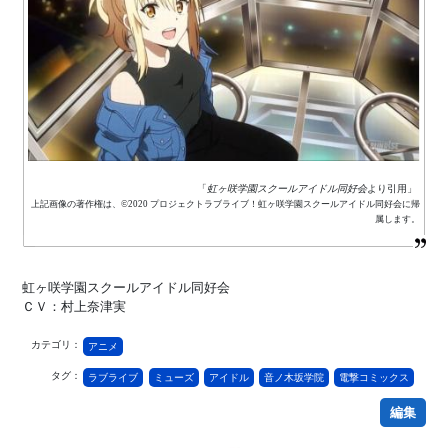
「
虹ヶ咲学園スクールアイドル同好会
より引用」
上記画像の著作権は、©2020 プロジェクトラブライブ！虹ヶ咲学園スクールアイドル同好会に帰
属します。
虹ヶ咲学園スクールアイドル同好会
ＣＶ：村上奈津実
カテゴリ：
アニメ
タグ：
ラブライブ
ミューズ
アイドル
音ノ木坂学院
電撃コミックス
編集