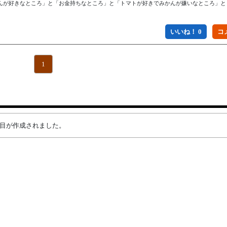
んが好きなところ」と「お金持ちなところ」と「トマトが好きでみかんが嫌いなところ」と
いいね！ 0
1
ング項目が作成されました。