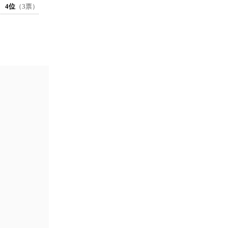
4位
（3票）