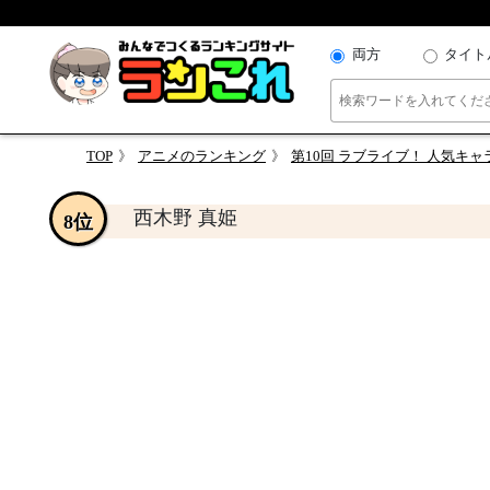
両方
タイト
TOP
アニメのランキング
第10回 ラブライブ！ 人気キ
西木野 真姫
8位