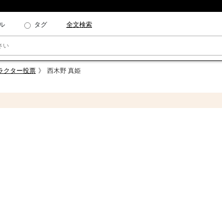
ル
タグ
全文検索
ャラクター投票
西木野 真姫