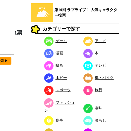
第10回 ラブライブ！ 人気キャラクタ
ー投票
カテゴリーで探す
1票
ゲーム
アニメ
漫画
本
検索 ▶
映画
テレビ
ホビー
車・バイク
スポーツ
旅行
ファッショ
趣味
ン
食事
暮らし