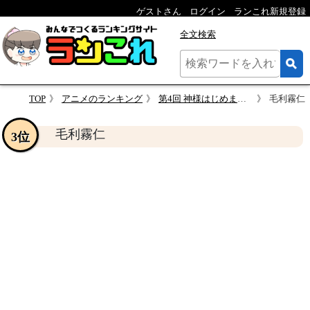
ゲストさん
ログイン
ランこれ新規登録
全文検索
TOP
アニメのランキング
第4回 神様はじめました 人気キャラクター投票
毛利霧仁
毛利霧仁
3位