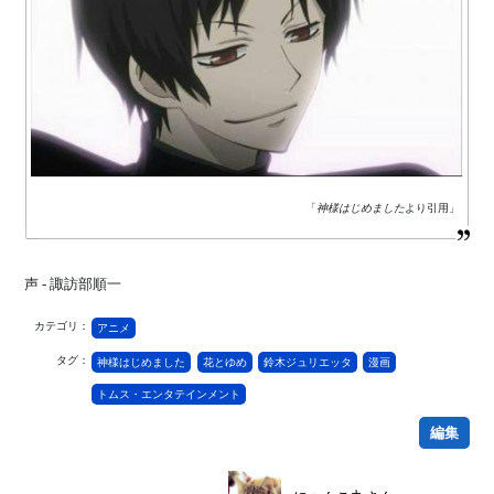
「
神様はじめました
より引用」
声 - 諏訪部順一
カテゴリ：
アニメ
タグ：
神様はじめました
花とゆめ
鈴木ジュリエッタ
漫画
トムス・エンタテインメント
編集