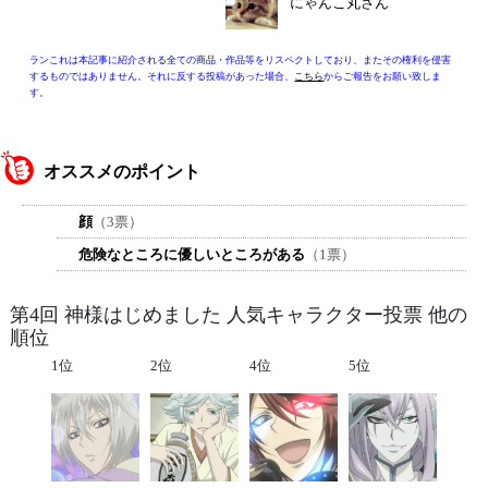
にゃんこ丸さん
ランこれは本記事に紹介される全ての商品・作品等をリスペクトしており、またその権利を侵害
するものではありません。それに反する投稿があった場合、
こちら
からご報告をお願い致しま
す。
オススメのポイント
顔
（3票）
危険なところに優しいところがある
（1票）
第4回 神様はじめました 人気キャラクター投票 他の
順位
1位
2位
4位
5位