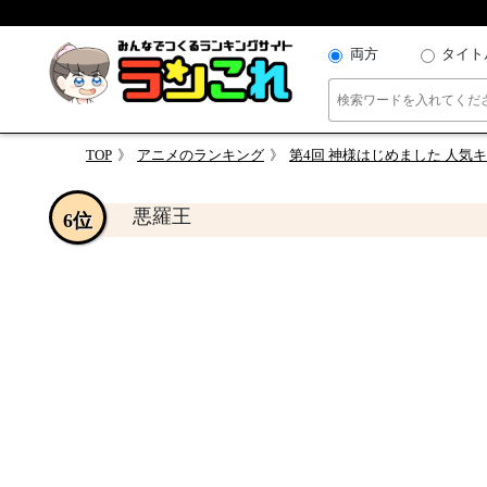
両方
タイト
TOP
アニメのランキング
第4回 神様はじめました 人気
悪羅王
6位