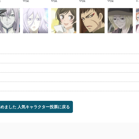
位
6位
6位
6位
6位
1
じめました 人気キャラクター投票に戻る