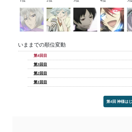
1位
2位
3位
4位
5
いままでの順位変動
第4回目
第3回目
第2回目
第1回目
第4回 神様は