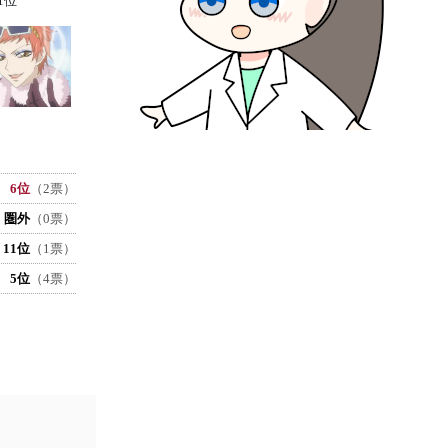
1位
6位
（2票）
圏外
（0票）
11位
（1票）
5位
（4票）