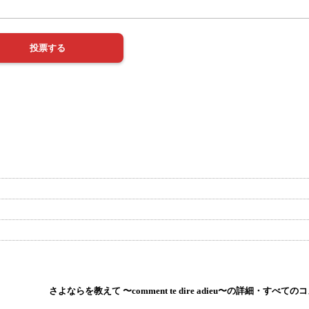
」
さよならを教えて 〜comment te dire adieu〜の詳細・すべて