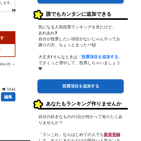
属します。
誰でもカンタンに追加できる
気になる人気投票ランキングを見たけど、
あれあれ❓
です
自分が投票したい項目がないじゃん💦ってお
困りの方、ちょっとまったー🙌
す
大丈夫❗ そんなときは「
投票項目を追加する
」
でさくっと増やして、投票しちゃいましょう
4-19 ～
💖
投票項目を追加する
👁 5944
編集
あなたもランキング作りませんか
自分の好きなものの1位が何かって知りたくあ
りませんか？
「ランこれ」ならはじめての人でも
新規登録
して、すぐにあなただけの面白い人気ランキ