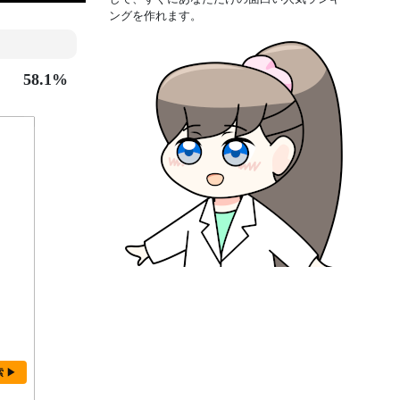
ングを作れます。
58.1%
索 ▶