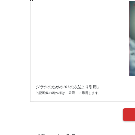
「
ジサツのための101の方法
より引用」
上記画像の著作権は、公爵 に帰属します。