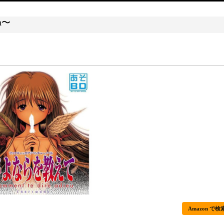
u〜
Amazon で検