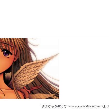
「
さよならを教えて 〜comment te dire adieu〜
よ