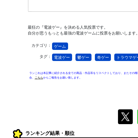
最狂の『電波ゲー』を決める人気投票です。
自分が思うもっとも最強の電波ゲームに投票をお願いします
カテゴリ：
ゲーム
タグ：
電波ゲー
鬱ゲー
奇ゲー
トラウマゲ
ランこれは本記事に紹介される全ての商品・作品等をリスペクトしており、またその権
合、
こちら
からご報告をお願い致します。
ランキング結果・順位