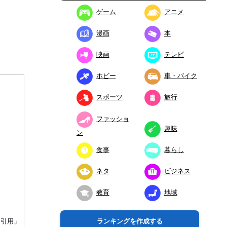
ゲーム
アニメ
漫画
本
映画
テレビ
ホビー
車・バイク
スポーツ
旅行
ファッショ
趣味
ン
食事
暮らし
ネタ
ビジネス
教育
地域
り引用」
ランキングを作成する