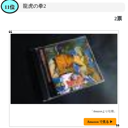
龍虎の拳2
11位
2票
「
Amazon
より引用」
Amazon で見る ▶