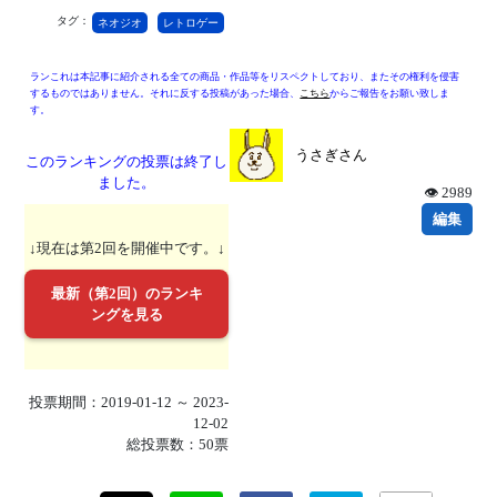
タグ：
ネオジオ
レトロゲー
ランこれは本記事に紹介される全ての商品・作品等をリスペクトしており、またその権利を侵害
するものではありません。それに反する投稿があった場合、
こちら
からご報告をお願い致しま
す。
うさぎさん
このランキングの投票は終了し
ました。
👁 2989
編集
↓現在は第2回を開催中です。↓
最新（第2回）のランキ
ングを見る
投票期間：2019-01-12 ～ 2023-
12-02
総投票数：50票