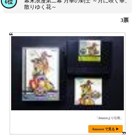
幕末浪漫第二幕 月華の剣士 ～月に咲く華、
6位
散りゆく花～
3票
「
Amazon
より引用」
Amazon で見る ▶