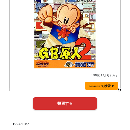
「
GB原人2
より引用」
Amazon で検索 ▶
1994/10/21