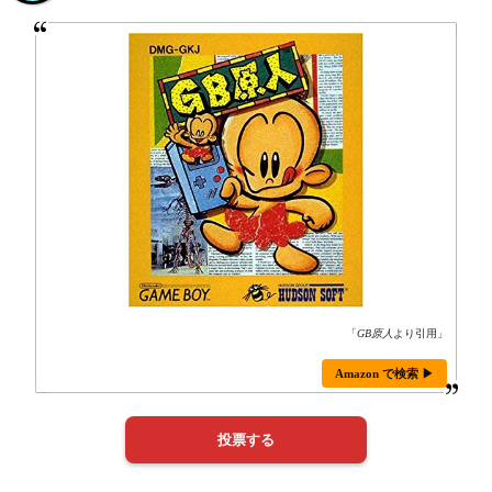
「
GB原人
より引用」
Amazon で検索 ▶