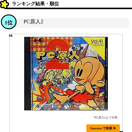
ランキング結果・順位
PC原人2
1位
「
PC原人2
より引用」
Amazon で検索 ▶