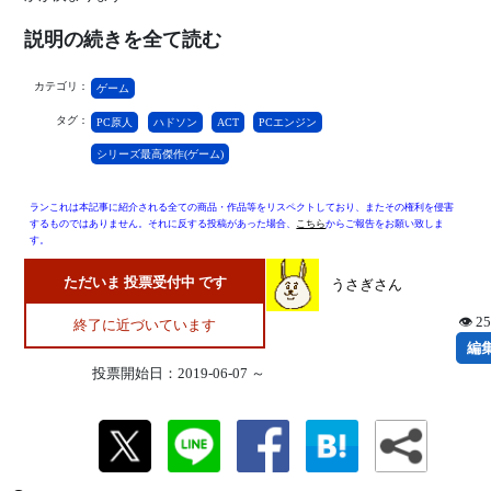
説明の続きを全て読む
カテゴリ：
ゲーム
タグ：
PC原人
ハドソン
ACT
PCエンジン
シリーズ最高傑作(ゲーム)
ランこれは本記事に紹介される全ての商品・作品等をリスペクトしており、またその権利を侵害
するものではありません。それに反する投稿があった場合、
こちら
からご報告をお願い致しま
す。
ただいま 投票受付中 です
うさぎさん
👁 2
終了に近づいています
編
投票開始日：2019-06-07 ～