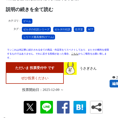
説明の続きを全て読む
カテゴリ：
ゲーム
タグ：
ゼルダの伝説シリーズ
ゼルダの伝説
任天堂
ACT
シリーズ最高傑作(ゲーム)
ランこれは本記事に紹介される全ての商品・作品等をリスペクトしており、またその権利を侵害
するものではありません。それに反する投稿があった場合、
こちら
からご報告をお願い致しま
す。
ただいま 投票受付中 です
うさぎさん
👁 
ぜひ投票ください
編
投票開始日：2025-12-09 ～