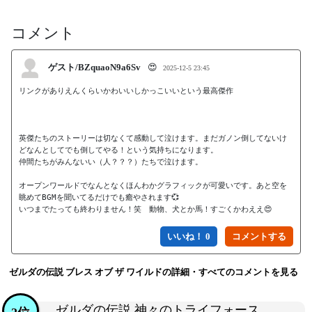
コメント
ゲスト/BZquaoN9a6Sv
😍
2025-12-5 23:45
リンクがありえんくらいかわいいしかっこいいという最高傑作

英傑たちのストーリーは切なくて感動して泣けます。まだガノン倒してないけ
どなんとしてでも倒してやる！という気持ちになります。

仲間たちがみんないい（人？？？）たちで泣けます。

オープンワールドでなんとなくほんわかグラフィックが可愛いです。あと空を
眺めてBGMを聞いてるだけでも癒やされます💞

いつまでたっても終わりません！笑　動物、犬とか馬！すごくかわええ😍
いいね！ 0
ゼルダの伝説 ブレス オブ ザ ワイルドの詳細・すべてのコメントを見る
ゼルダの伝説 神々のトライフォース