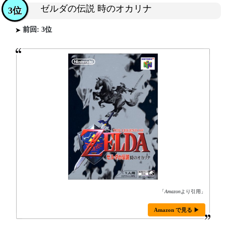
ゼルダの伝説 時のオカリナ
3位
前回: 3位
「
Amazon
より引用」
Amazon で見る ▶