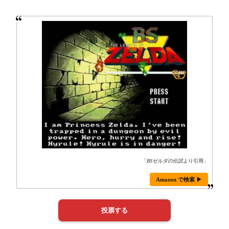
「
BSゼルダの伝説
より引用」
Amazon で検索 ▶