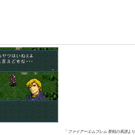
「
ファイアーエムブレム 聖戦の系譜
よ