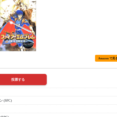
Amazon で見
(SFC)