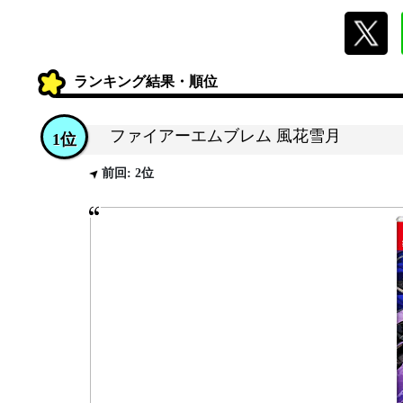
ランキング結果・順位
ファイアーエムブレム 風花雪月
1位
前回: 2位