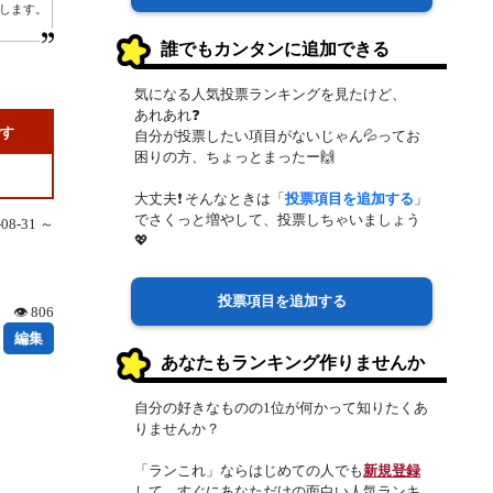
します。
誰でもカンタンに追加できる
気になる人気投票ランキングを見たけど、
あれあれ❓
です
自分が投票したい項目がないじゃん💦ってお
困りの方、ちょっとまったー🙌
大丈夫❗ そんなときは「
投票項目を追加する
」
でさくっと増やして、投票しちゃいましょう
8-31 ～
💖
投票項目を追加する
👁 806
編集
あなたもランキング作りませんか
自分の好きなものの1位が何かって知りたくあ
りませんか？
「ランこれ」ならはじめての人でも
新規登録
して、すぐにあなただけの面白い人気ランキ