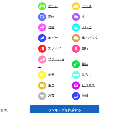
ゲーム
アニメ
漫画
本
映画
テレビ
ホビー
車・バイク
スポーツ
旅行
ファッショ
趣味
ン
食事
暮らし
ネタ
ビジネス
教育
地域
り引用」
ランキングを作成する