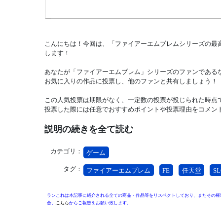
こんにちは！今回は、「ファイアーエムブレムシリーズの最
します！
あなたが「ファイアーエムブレム」シリーズのファンである
お気に入りの作品に投票し、他のファンと共有しましょう！
この人気投票は期限がなく、一定数の投票が投じられた時点
投票した際には任意でおすすめポイントや投票理由をコメン
説明の続きを全て読む
カテゴリ：
ゲーム
タグ：
ファイアーエムブレム
FE
任天堂
SL
ランこれは本記事に紹介される全ての商品・作品等をリスペクトしており、またその権
合、
こちら
からご報告をお願い致します。