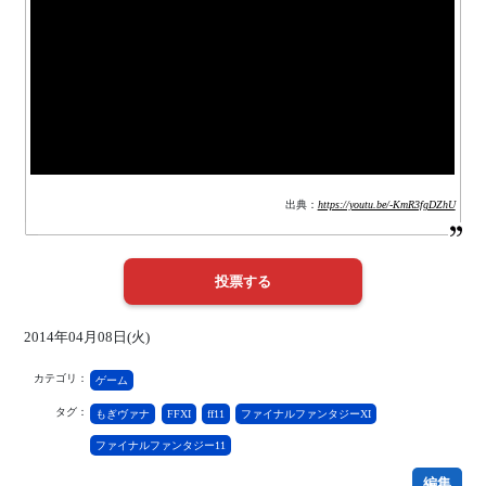
出典：
https://youtu.be/-KmR3fgDZhU
2014年04月08日(火)
カテゴリ：
ゲーム
タグ：
もぎヴァナ
FFXI
ff11
ファイナルファンタジーXI
ファイナルファンタジー11
編集