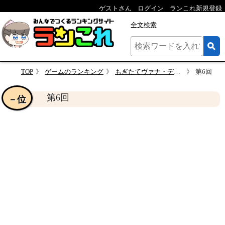
ゲストさん
ログイン
ランこれ新規登録
全文検索
TOP
ゲームのランキング
もぎたてヴァナ・ディールの神回を勝手に決める人気投票
第6回
第6回
－位