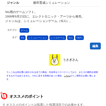
ジャンル
都市育成シミュレーション
Wii用のゲームソフト。
2008年9月25日に、エレクトロニック・アーツから発売。
ジャンルは、シミュレーションゲーム（SLG）。
カテゴリ：
ゲーム
タグ：
Wii
シミュレーション
レトロゲーム
SLG
SRPG
編集
うさぎさん
ランこれは本記事に紹介される全ての商品・作品等をリスペクトしており、またその権利を侵害
するものではありません。それに反する投稿があった場合、
こちら
からご報告をお願い致しま
す。
オススメのポイント
※ オススメのポイントは投票した投票項目でのみ推せます。