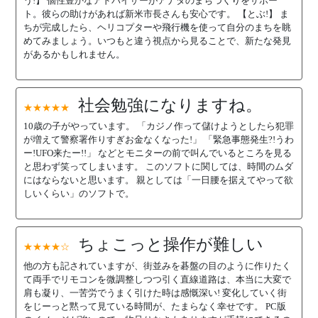
う!】 個性豊かなアドバイザーがアナタのまちづくりをサポー
ト。彼らの助けがあれば新米市長さんも安心です。 【とぶ!】 ま
ちが完成したら、ヘリコプターや飛行機を使って自分のまちを眺
めてみましょう。いつもと違う視点から見ることで、新たな発見
があるかもしれません。
社会勉強になりますね。
★★★★★
10歳の子がやっています。 「カジノ作って儲けようとしたら犯罪
が増えて警察署作りすぎお金なくなった!」 「緊急事態発生?!うわ
ー!UFO来たー!!」 などとモニターの前で叫んでいるところを見る
と思わず笑ってしまいます。 このソフトに関しては、時間のムダ
にはならないと思います。 親としては「一日腰を据えてやって欲
しいくらい」のソフトで。
ちょこっと操作が難しい
★★★★☆
他の方も記されていますが、街並みを碁盤の目のように作りたく
て両手でリモコンを微調整しつつ引く直線道路は、本当に大変で
肩も凝り、一苦労でうまく引けた時は感慨深い! 変化していく街
をじーっと黙って見ている時間が、たまらなく幸せです。 PC版