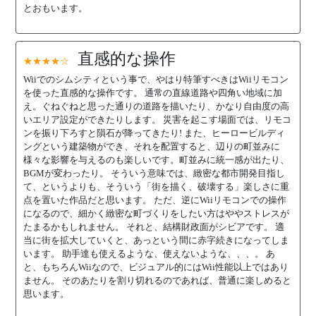
とおもいます。
直感的な操作
★★★★☆
Wiiでのシムシティという事で、やはり特筆すべきはWiiリモコン
を使った直感的な操作です。 通常の直線道路や四角い地域に加
え。ぐねぐねと思った通りの道路を描いたり、かなり自由度の高
いエリア設定ができたりします。 災害を起こす場面では、リモコ
ンを振り下ろすと隕石が降ってきたり! また、ヒーロービルディ
ングという建築物ができ、それを配置すると、辺りの町並みに
様々な影響を与えるのも楽しいです。町並みに統一感が出たり、
BGMが変わったり。 そういう意味では、緻密な都市開発目指し
て、というよりも、そういう「街を描く、破壊する」楽しさに重
点を置いた作品だと思います。 ただ、逆にWiiリモコンでの操作
になるので、細かく緻密な町づくりをしたい方はややストレスが
たまるかもしれません。 それと、結構財政面がシビアです。 適
当に街を拡大していくと、あっという間に赤字続きになってしま
います。 助手達も使えるような、使えないような、、、。 あ
と、もちろんWiiなので、ビジュアル的にはWii性能以上ではあり
ません。 そのあたりを割り切れるのであれば、普通に楽しめると
思います。