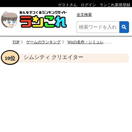
ゲストさん
ログイン
ランこれ新規登録
全文検索
TOP
ゲームのランキング
Wiiの名作・シミュレーション・ゲーム人気投票＆ランキング【SLG・SRPG】
シムシティ
シムシティ クリエイター
10位