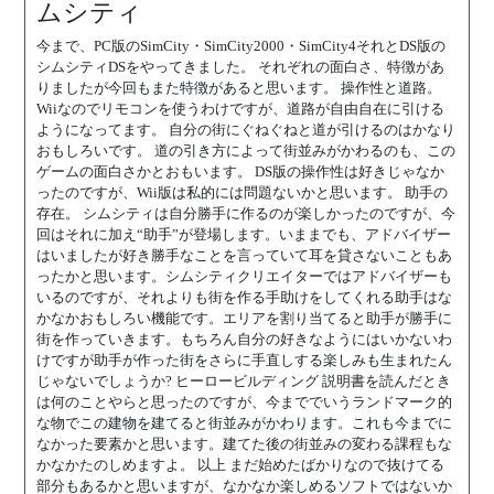
ムシティ
今まで、PC版のSimCity・SimCity2000・SimCity4それとDS版の
シムシティDSをやってきました。 それぞれの面白さ、特徴があ
りましたが今回もまた特徴があると思います。 操作性と道路。
Wiiなのでリモコンを使うわけですが、道路が自由自在に引ける
ようになってます。 自分の街にぐねぐねと道が引けるのはかなり
おもしろいです。 道の引き方によって街並みがかわるのも、この
ゲームの面白さかとおもいます。 DS版の操作性は好きじゃなか
ったのですが、Wii版は私的には問題ないかと思います。 助手の
存在。 シムシティは自分勝手に作るのが楽しかったのですが、今
回はそれに加え“助手”が登場します。いままでも、アドバイザー
はいましたが好き勝手なことを言っていて耳を貸さないこともあ
ったかと思います。シムシティクリエイターではアドバイザーも
いるのですが、それよりも街を作る手助けをしてくれる助手はな
かなかおもしろい機能です。エリアを割り当てると助手が勝手に
街を作っていきます。もちろん自分の好きなようにはいかないわ
けですが助手が作った街をさらに手直しする楽しみも生まれたん
じゃないでしょうか? ヒーロービルディング 説明書を読んだとき
は何のことやらと思ったのですが、今まででいうランドマーク的
な物でこの建物を建てると街並みがかわります。これも今までに
なかった要素かと思います。建てた後の街並みの変わる課程もな
かなかたのしめますよ。 以上 まだ始めたばかりなので抜けてる
部分もあるかと思いますが、なかなか楽しめるソフトではないか