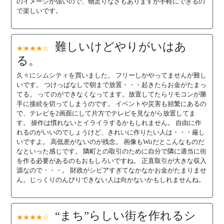
のイメージが強いので、物足りなさもありますが手軽にできるの
で楽しいです。
難しいけどやりがいはあ
★★★★☆
る。
久々にシムシティを買いました。 フリーしかやってませんが難し
いです。 つけっぱなしで朝まで放置・・・起きたらお金がたまっ
てる。 ってのができなくなってます。放置してたらリモコンが勝
手に接続を切ってしまうのです。 イベントや災害も頻繁にあるの
で、テレビを2画面にして片方でテレビを見ながら放置してま
す。 操作は慣れないとイライラするかもしれません。 自由に作
れるのがいいのでしょうけど、きれいに作りたい人は・・・厳し
いですよ。 高低差がないのが残念。 画像もWiiだとこんなものだ
なといった感じです。 隣町との取引のために自分で隣に適当に街
を作る必要があるのもおもしろいですね。 正直取引が大きな収入
源なので・・・。 財政がシビアすぎてなかなかお金がたまりませ
ん。じっくりのんびりできない人は向かないかもしれませんね。
“まち”らしい街を作れるシ
★★★★☆