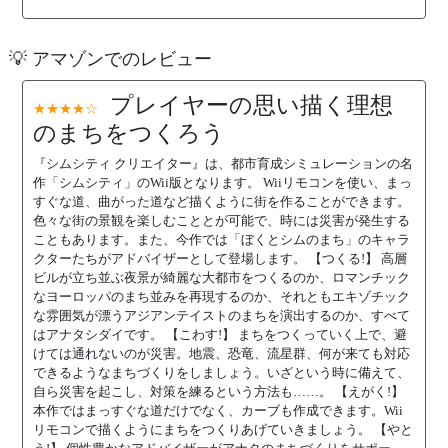
💡 アマゾンでのレビュー
プレイヤーの思い描く理想
★★★★☆
のまちをつくろう
『シムシティ クリエイター』は、都市育成シミュレーションの名
作「シムシティ」のWii版となります。 Wiiリモコンを使い、まっ
すぐな道、曲がった道など描くように街を作ることができます。
色々な街の景観を楽しむこととが可能で、時には災害が発生する
こともあります。また、今作では「ぼくとシムのまち」のキャラ
クターたちがアドバイザーとして登場します。 【つくる!】 高層
ビルが立ち並ぶ夜景が綺麗な大都市をつくるのか、ロマンチック
なヨーロッパのまち並みを再現するのか、それともエキゾチック
な雰囲気が漂うアジアンテイストのまちを演出するのか、すべて
はアナタシダイです。 【こわす!】 まちをつくっていく上で、避
けては通れないのが災害。地震、恐竜、流星群、何が来ても対応
できるようなまちづくりをしましょう。いざという時に備えて、
自ら災害を起こし、対策を練るという方法も……。 【えがく!】
本作ではまっすぐな道だけでなく、カーブも作成できます。Wii
リモコンで描くようにまちをつくりあげていきましょう。 【やと