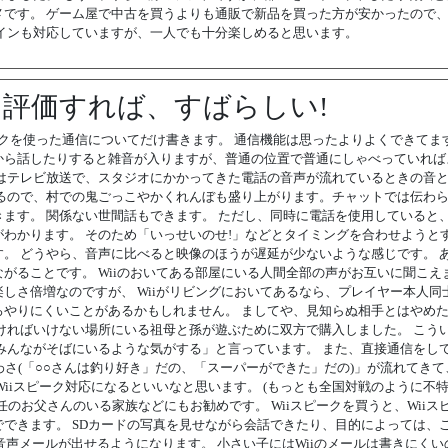
です。 ゲーム屋で中古を買うよりも通販で新品を買った方が安かったので
インも対応していますが、一人でも十分楽しめると思います。
て評価すれば、すばらしい!
クを使った通信についてだけ書きます。 通信機能は思ったよりよくできてます
から話したりすると雑音が入りますが、普通の位置で普通にしゃべっていれば
はテレビ放送で、スタジオにかかってきた電話の音声が流れているときの音
るので、村での鬼ごっこやかくれんぼも盛り上がります。チャットでは伝わ
ます。 関係ない世間話もできます。 ただし、同時に電話を使用していると
わかります。 そのため「いっせいのせ!」などとタイミングを合わせようと
。 どうやら、音声に比べると映像のほうが遅延が少ないような感じです。 
がることです。 Wiiのおいてある部屋にいる人間全部の声がお互いに聞こえ
しさ倍増なのですが、 Wiiがリビングにおいてあるなら、プレイヤー本人同
やりにくいことがあるかもしれません。 ましてや、見知らぬ相手とはやめ
ければいけない場所にいる祖母と孫が遊ぶために双方で購入しました。 こう
みんながそばにいるような気がする」と言っています。 また、直接通信をし
「うわさ(「○○さんは釣り好き」だの、「スーパーができた」だの)」が流れてき
iiスピーク対応になるといいなと思います。 (もっとも全国対戦のように不
任のお父さんのいる家族などにもお勧めです。 Wiiスピークを買うと、Wiiス
できます。 SDカードの写真を見せながら会話できたり、目的によっては、
も音声メールが出せるようになります。 小さい子にはWiiのメールは書きにくい