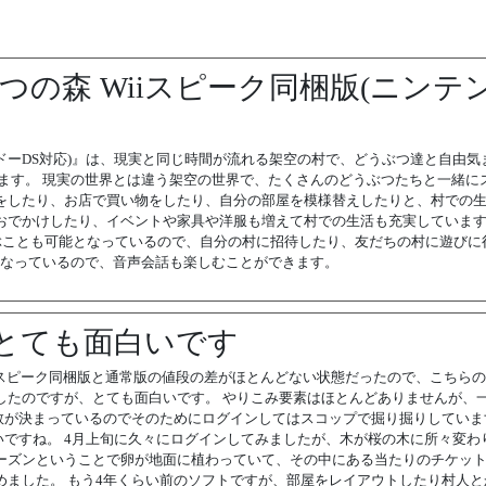
つの森 Wiiスピーク同梱版(ニンテ
テンドーDS対応)』は、現実と同じ時間が流れる架空の村で、どうぶつ達と自由気
ります。 現実の世界とは違う架空の世界で、たくさんのどうぶつたちと一緒に
をしたり、お店で買い物をしたり、自分の部屋を模様替えしたりと、村での
へおでかけしたり、イベントや家具や洋服も増えて村での生活も充実してい
遊ぶことも可能となっているので、自分の村に招待したり、友だちの村に遊びに
版となっているので、音声会話も楽しむことができます。
とても面白いです
、スピーク同梱版と通常版の値段の差がほとんどない状態だったので、こちら
したのですが、とても面白いです。 やりこみ要素はほとんどありませんが、
数が決まっているのでそのためにログインしてはスコップで掘り掘りしていま
ですね。 4月上旬に久々にログインしてみましたが、木が桜の木に所々変わ
ーズンということで卵が地面に植わっていて、その中にある当たりのチケッ
めました。 もう4年くらい前のソフトですが、部屋をレイアウトしたり村人と