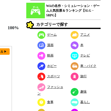
Wiiの名作・シミュレーション・ゲー
ム人気投票＆ランキング【SLG・
SRPG】
カテゴリーで探す
100%
ゲーム
アニメ
漫画
本
見る ▶
映画
テレビ
ホビー
車・バイク
スポーツ
旅行
ファッショ
趣味
ン
食事
暮らし