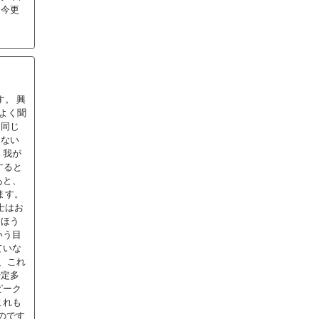
、今更
。 興
よく聞
と同じ
らない
、我が
すると
あと、
ます。
士はお
たほう
いう目
ていな
て、これ
特定多
ピーク
これも
のです