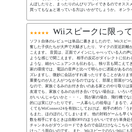
んぼしたりと、まったりのんびりプレイできるのでオススメ
買ってもなぁと迷っている方はいかがでしょうか。 オンラ
Wiiスピークに限っ
★★★★★
ソフト自体のレビューは単品に書きましたので、Wiiスピー
奮した子供たちが大声で大騒ぎしたり、マイクの至近距離
こえます。 音質は、正面でメインにしゃべっている人の声
ような感じで聞こえます。 相手の反応がダイレクトに伝わ
ような、細かいニュアンスも伝わるし、独り言も聞こえてき
家の環境では、電話の音声と比べて明らかに遅延があるのが
ズレますし、微妙に会話がすれ違ったりすることがあります
重要なのが人と人がつながるのではなく、部屋と部屋がつな
なので、家族ぐるみのお付き合いのある家とのやり取りは楽
友達でも、家族ぐるみのお付き合いでない場合は、いろいろ
がいいんじゃないかと・・・。 我が家の場合、飛行機でな
的には実にぴったりです。 一人暮らしの祖母は「まるで、
くてもWiiConnect24を有効にしておけば、相手の村の
もまた、ほのぼのしてしまいます。 他の対戦ゲームも早くW
数を相手にするときは自動OFFのほうがいいですが) 単身赴
チャンネルがダウンロードできるので会話だけならこちらで
けっこう面白いのです。 また、WiiスピークのないWiiに