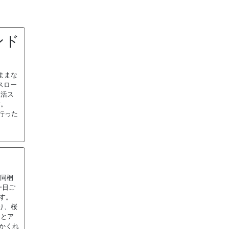
ンド
ままな
スロー
生活ス
ます。
行った
の同梱
一日ご
す。
り、桜
トとア
かくれ