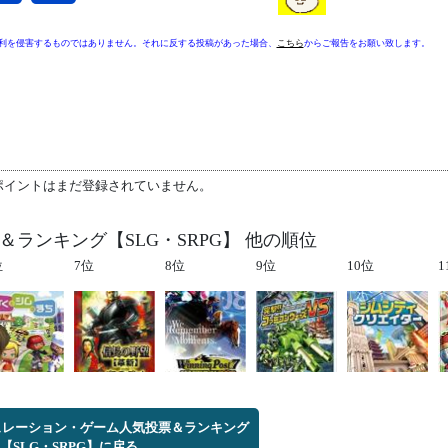
利を侵害するものではありません。それに反する投稿があった場合、
こちら
からご報告をお願い致します。
ポイントはまだ登録されていません。
ランキング【SLG・SRPG】 他の順位
位
7位
8位
9位
10位
1
ミュレーション・ゲーム人気投票＆ランキング
【SLG・SRPG】に戻る