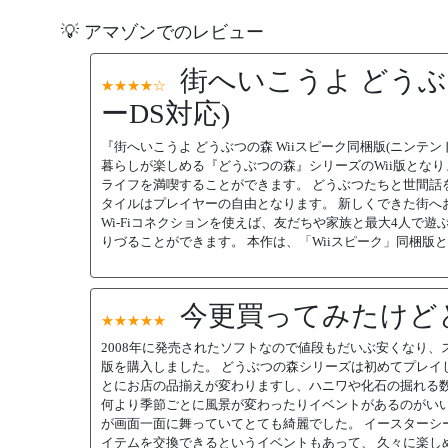
💡 アマゾンでのレビュー
街へいこうよ どうぶ
★★★★☆
ーDS対応)
『街へいこうよ どうぶつの森 Wiiスピーク同梱版(ニン
暮らしが楽しめる『どうぶつの森』シリーズのWii版とな
ライフを満喫することができます。 どうぶつたちと世間話
タイルはプレイヤーの自由となります。 新しくできた街
Wi-Fiコネクションを使えば、友だちや家族と最大4人で
りづることができます。 本作は、「Wiiスピーク」同梱
今更買ってみたけど
★★★★★
2008年に発売されたソフトなので値段もだいぶ安くなり
版を購入しました。 どうぶつの森シリーズは初めてプレイ
とにお店の品揃えが変わりますし、ハニワや化石の掘れる
何より季節ごとに風景が変わったりイベントがあるのがいい
が画面一面に舞っていてとても綺麗でした。 イースターシ
イテムを交換できるというイベントもあって、 久々に楽し