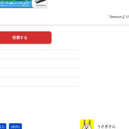
「
Amazon
よ
うさぎさん
LG
SRPG