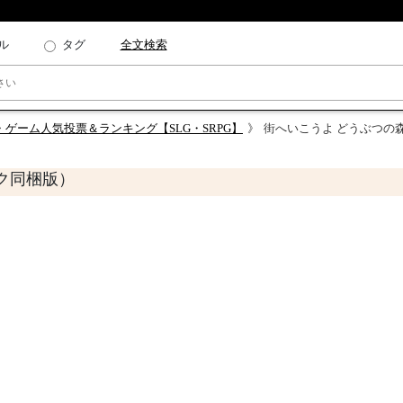
ル
タグ
全文検索
・ゲーム人気投票＆ランキング【SLG・SRPG】
街へいこうよ どうぶつの森
ーク同梱版）