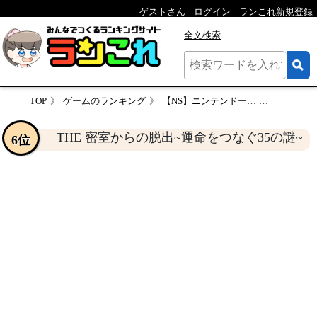
ゲストさん
ログイン
ランこれ新規登録
全文検索
TOP
ゲームのランキング
【NS】ニンテンドースイッチの名作・アドベンチャーゲーム人気投票＆ランキング【ADV】
THE 密室からの脱出
THE 密室からの脱出~運命をつなぐ35の謎~
6位