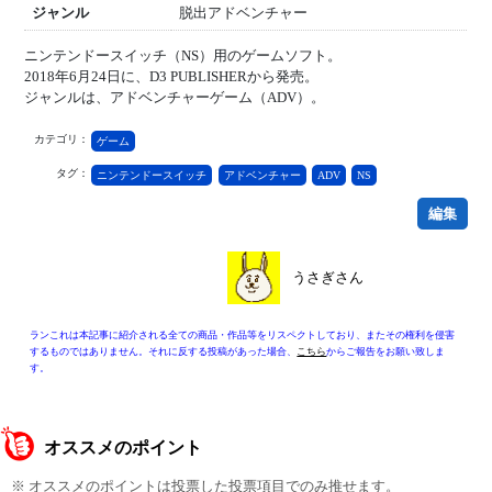
ジャンル
脱出アドベンチャー
ニンテンドースイッチ（NS）用のゲームソフト。
2018年6月24日に、D3 PUBLISHERから発売。
ジャンルは、アドベンチャーゲーム（ADV）。
カテゴリ：
ゲーム
タグ：
ニンテンドースイッチ
アドベンチャー
ADV
NS
編集
うさぎさん
ランこれは本記事に紹介される全ての商品・作品等をリスペクトしており、またその権利を侵害
するものではありません。それに反する投稿があった場合、
こちら
からご報告をお願い致しま
す。
オススメのポイント
※ オススメのポイントは投票した投票項目でのみ推せます。