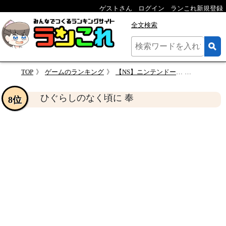
ゲストさん
ログイン
ランこれ新規登録
全文検索
TOP
ゲームのランキング
【NS】ニンテンドースイッチの名作・アドベンチャーゲーム人気投票＆ランキング【ADV】
ひぐらし
ひぐらしのなく頃に 奉
8位