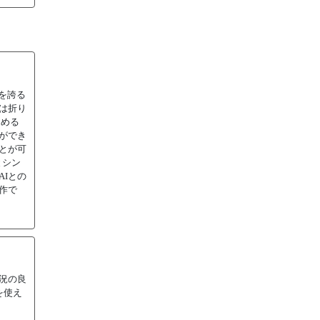
を誇る
は折り
しめる
ができ
とが可
とシン
Iとの
作で
況の良
を使え