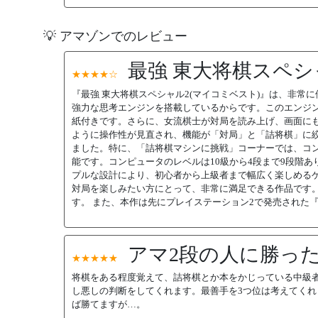
💡 アマゾンでのレビュー
最強 東大将棋スペシ
★★★★☆
『最強 東大将棋スペシャル2(マイコミベスト)』は、非常
強力な思考エンジンを搭載しているからです。このエンジ
紙付きです。さらに、女流棋士が対局を読み上げ、画面にも
ように操作性が見直され、機能が「対局」と「詰将棋」に
ました。特に、「詰将棋マシンに挑戦」コーナーでは、コ
能です。コンピュータのレベルは10級から4段まで9段階
プルな設計により、初心者から上級者まで幅広く楽しめるゲ
対局を楽しみたい方にとって、非常に満足できる作品です
す。 また、本作は先にプレイステーション2で発売された『
アマ2段の人に勝っ
★★★★★
将棋をある程度覚えて、詰将棋とか本をかじっている中級
し悪しの判断をしてくれます。最善手を3つ位は考えてく
ば勝てますが…。