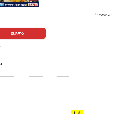
「
Amazon
よ
ビ
14