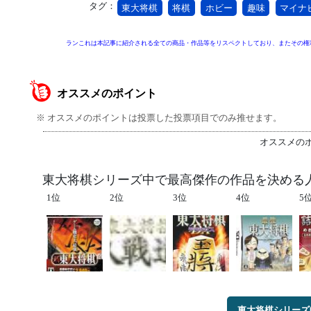
タグ：
東大将棋
将棋
ホビー
趣味
マイナ
ランこれは本記事に紹介される全ての商品・作品等をリスペクトしており、またその権
オススメのポイント
※ オススメのポイントは投票した投票項目でのみ推せます。
オススメの
東大将棋シリーズ中で最高傑作の作品を決める
1位
2位
3位
4位
5
東大将棋シリーズ