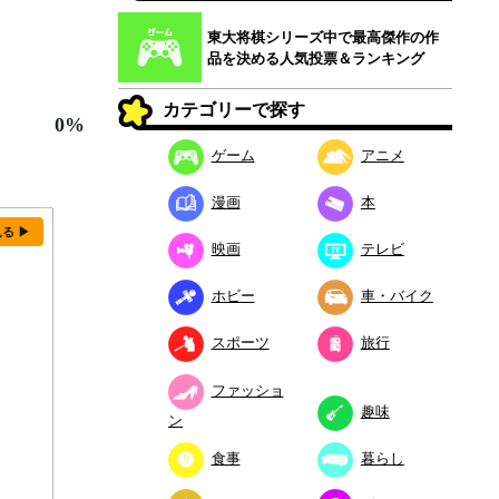
東大将棋シリーズ中で最高傑作の作
品を決める人気投票＆ランキング
カテゴリーで探す
0%
ゲーム
アニメ
漫画
本
見る ▶
映画
テレビ
ホビー
車・バイク
スポーツ
旅行
ファッショ
趣味
ン
食事
暮らし