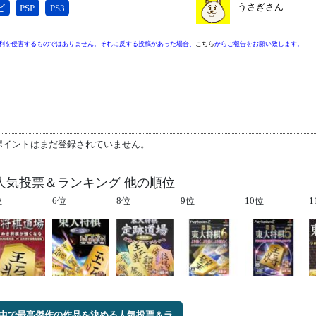
うさぎさん
ビ
PSP
PS3
利を侵害するものではありません。それに反する投稿があった場合、
こちら
からご報告をお願い致します。
ポイントはまだ登録されていません。
人気投票＆ランキング 他の順位
位
6位
8位
9位
10位
1
中で最高傑作の作品を決める人気投票＆ラ