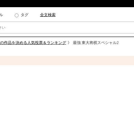
ル
タグ
全文検索
の作品を決める人気投票＆ランキング
最強 東大将棋スペシャル2