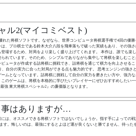
ャル2(マイコミベスト)
に優れた将棋ソフトです。なぜなら、世界コンピュータ将棋選手権で4回の優勝
ンは、プロ棋士である鈴木大介八段を飛車落ちで破った実績もあり、その強さ
登場するため、対局をより楽しく盛り上げてくれます。 本作は、誰でも楽
絞られています。そのため、シンプルでありながら集中して将棋を楽しむこと
ンピュータが作成する詰将棋に挑戦でき、詰将棋を通じて棋力を向上させるこ
あり、自分の実力に合った対局ができる点も魅力的です。 思考エンジンの強さ
ームとなっています。詰将棋に挑戦して自分の実力を磨きたい方や、強力なA
。このゲームは、将棋を本格的に学びたいプレイヤーにぜひおすすめしたい一
最強 東大将棋スペシャル2』の廉価版となります。
た事はありますが…
者には、オススメできる将棋ソフトではないでしょうか。指す手によっての戦
れます。悔しいのは、最強にするとよほど運が良くないと勝てません、待った