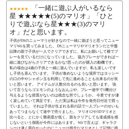
「一緒に遊ぶ人がいるなら
★★★★★
星 ★★★★★(5)のマリオ」「ひと
りで遊ぶなら星★★★(3)のマリ
オ」だと思います。
子供がDSのニューマリが好きなので一緒に遊ぼうと思ってニュー
マリWiiを買ってみました。 DSニューマリやマリオランだと中盤
以降の面で子供が一人でクリアできずに、私にお願いして横でプ
レーを見ているだけになっていました。 協力プレーができれば一
緒に遊びながらクリアできるかな?思ったのが購入の動機です。
私の場合は4歳の子供と一緒に遊んでいますが、私も楽しいです
し子供も喜んでいます。 子供が進めないような場所ではヨッシー
の口の中やシャボン玉を利用して先に進めることも出来るのが良
いと思います。 アイテムが人数分出るのも良いと思います。 強
いて言うならゴエモンのようなおんぶや、プレー途中で1機分け
与えるような措置がないのは残念な所でしょうか。 今更ですが凄
く楽しめていて満足です。 ただ実は私は今作を発売日付近で買っ
ていました。 それは子供が生まれる前の話で一人プレーのせいも
あってつまらなくて途中で売りました。 マリオ12や3Dマリオと
比べると、とにかく難易度が低く、面をクリアしても達成感を感
じないという側面が今作にはあります。 Wiiで言えば、ギャラク
シーは凄く面白かったのにニューは残念なマリオとして記憶に残