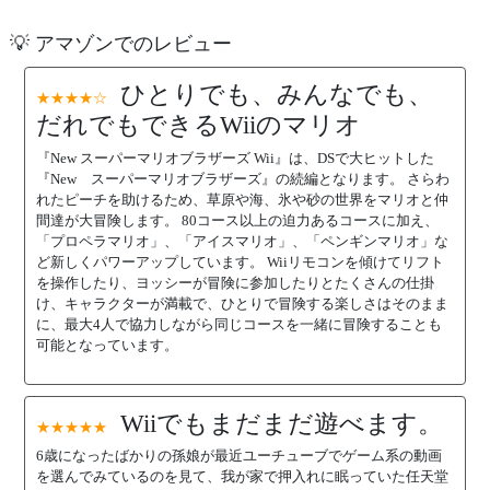
💡 アマゾンでのレビュー
ひとりでも、みんなでも、
★★★★☆
だれでもできるWiiのマリオ
『New スーパーマリオブラザーズ Wii』は、DSで大ヒットした
『New スーパーマリオブラザーズ』の続編となります。 さらわ
れたピーチを助けるため、草原や海、氷や砂の世界をマリオと仲
間達が大冒険します。 80コース以上の迫力あるコースに加え、
「プロペラマリオ」、「アイスマリオ」、「ペンギンマリオ」な
ど新しくパワーアップしています。 Wiiリモコンを傾けてリフト
を操作したり、ヨッシーが冒険に参加したりとたくさんの仕掛
け、キャラクターが満載で、ひとりで冒険する楽しさはそのまま
に、最大4人で協力しながら同じコースを一緒に冒険することも
可能となっています。
Wiiでもまだまだ遊べます。
★★★★★
6歳になったばかりの孫娘が最近ユーチューブでゲーム系の動画
を選んでみているのを見て、我が家で押入れに眠っていた任天堂