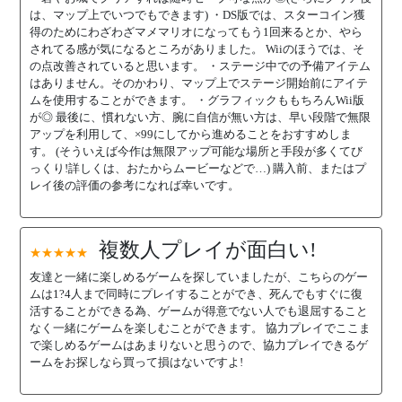
は、マップ上でいつでもできます) ・DS版では、スターコイン獲
得のためにわざわざマメマリオになってもう1回来るとか、やら
されてる感が気になるところがありました。 Wiiのほうでは、そ
の点改善されていると思います。 ・ステージ中での予備アイテム
はありません。そのかわり、マップ上でステージ開始前にアイテ
ムを使用することができます。 ・グラフィックももちろんWii版
が◎ 最後に、慣れない方、腕に自信が無い方は、早い段階で無限
アップを利用して、×99にしてから進めることをおすすめしま
す。 (そういえば今作は無限アップ可能な場所と手段が多くてび
っくり!詳しくは、おたからムービーなどで…) 購入前、またはプ
レイ後の評価の参考になれば幸いです。
複数人プレイが面白い!
★★★★★
友達と一緒に楽しめるゲームを探していましたが、こちらのゲー
ムは1?4人まで同時にプレイすることができ、死んでもすぐに復
活することができる為、ゲームが得意でない人でも退屈すること
なく一緒にゲームを楽しむことができます。 協力プレイでここま
で楽しめるゲームはあまりないと思うので、協力プレイできるゲ
ームをお探しなら買って損はないですよ!