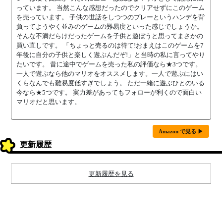
っています。 当然こんな感想だったのでクリアせずにこのゲーム
を売っています。 子供の世話をしつつのプレーというハンデを背
負ってようやく並みのゲームの難易度といった感じでしょうか。
そんな不満だらけだったゲームを子供と遊ぼうと思ってまさかの
買い直しです。 「ちょっと売るのは待て!おまえはこのゲームを7
年後に自分の子供と楽しく遊ぶんだぞ!」と当時の私に言ってやり
たいです。 昔に途中でゲームを売った私の評価なら★3つです。
一人で遊ぶなら他のマリオをオススメします。一人で遊ぶにはい
くらなんでも難易度低すぎでしょう。 ただ一緒に遊ぶひとのいる
今なら★5つです。 実力差があってもフォローが利くので面白い
マリオだと思います。
Amazon で見る ▶
更新履歴
更新履歴を見る