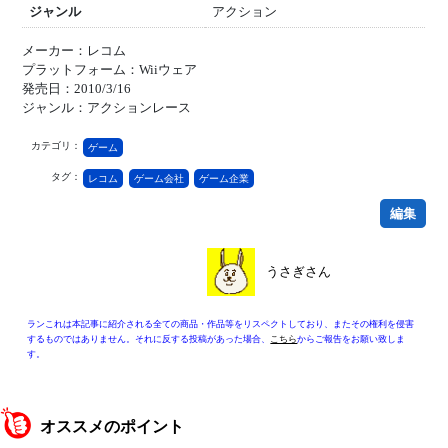
ジャンル
アクション
メーカー：レコム
プラットフォーム：Wiiウェア
発売日：2010/3/16
ジャンル：アクションレース
カテゴリ：
ゲーム
タグ：
レコム
ゲーム会社
ゲーム企業
編集
うさぎさん
ランこれは本記事に紹介される全ての商品・作品等をリスペクトしており、またその権利を侵害
するものではありません。それに反する投稿があった場合、
こちら
からご報告をお願い致しま
す。
オススメのポイント