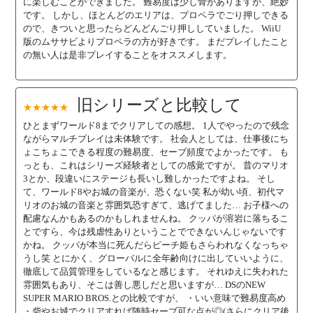
に楽しむことができました。 難易度は少し骨がありますが、絶妙
です。 しかし、ほとんどのエリアは、プロペラでごり押しできる
ので、きついと思ったらどんどんごり押ししていました。 WiiU
版のムササビよりプロペラの方が好きです。 まだプレイしたこと
の無い人は是非プレイすることをオススメします。
旧シリーズと比較して
★★★★★
ひとまずワールド8までクリアしての感想。 1人でやったので残念
ながらマルチプレイは未体験です。 社会人としては、仕事後にち
ょこちょこできる程度の難易度、セーブ頻度でよかったです。 も
っとも、これはシリーズ経験者としての感覚ですが。 昔のマリオ
3とか、段違いにステージも長いし難しかったですよね。 そし
て、ワールド8やお城の音楽が、恐くない笑 私が幼い頃、初代マ
リオのお城の音楽と雰囲気恐すぎて、逃げてました… お子様への
配慮なんかもあるのかもしれませんね。 クッパが溶岩に落ちるこ
とですら、今は残虐性ありということでできないんじゃないです
かね。 クッパが本当に死んだらピーチ姫もさらわれなくなっちゃ
うし笑 とにかく、グローバルに全年齢向けに出していいように、
徹底して品質管理をしているなと感じます。 それゆえに失われた
雰囲気もあり、そこは善し悪しだと思いますが… DSのNEW
SUPER MARIO BROS.との比較ですが、 ・いい意味で難易度高め
・砦やお城でクリアすれば随時セーブ可な点が◎(さらにクリア後