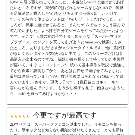
のWiiを引っ張り出してきました。 本当ならswichで遊ばせてあげ
たいところですが、我が家ではだれもゲームをしないので、運動
不足解消にと購入したWiiをとりあえず引っ張り出したわけで
す。その時点で使えるソフトは「Wiiリゾート」だけでした。 と
ころが、孫娘に遊ばせてみると、そんなゲ-ムでもけっこう喜んで
遊んでいました。よっぽど自分でゲームをやってみたかったよう
です。そこで、6歳の女の子でも楽しめそうな「スーパーマリオ
ブラザース」のソフトを買ってあげようとAmazonで検索してみ
たところ、ありました!さすがメジャータイトルです。他に選択肢
がないぐらいタイトル数が少ない中でも、このシリーズだけは新
品購入が出来るのですね。 孫娘が首を長くして待っていた本製品
が届いて、すぐにスロットイン!、続いて基本操作を取説で勉強し
てから孫娘に説明してから、あとはお任せで遊ばせてみました。
最初は戸惑っていましたが、数時間後にはそれなりに動かして遊
んでいます、(さすが、現代っ子です。) 数日後にはキャーキャー
言いながら遊んでいます。 もう少し様子を見て、飽きないような
ら、swithを買ってあげようかな・・・
今更ですが最高です
★★★★★
2Dマリオは、スーパーファミコン以来でした。 リモコンを振っ
たり、壁キックなど知らない機能が盛りだくさんで、とても新鮮