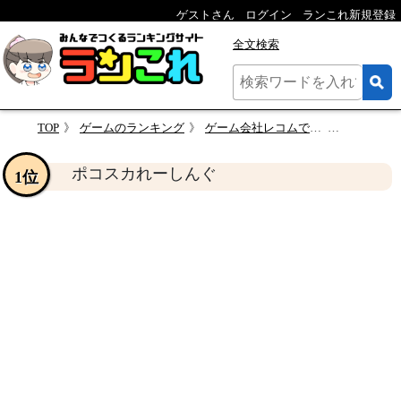
ゲストさん
ログイン
ランこれ新規登録
全文検索
TOP
ゲームのランキング
ゲーム会社レコムで最高傑作のゲームを決める人気投票＆ランキング
ポコスカ
ポコスカれーしんぐ
1位