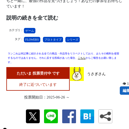
ちと一緒に、最強の作品を見つけましょう！あなたの参加をお待ちし
ています！
説明の続きを全て読む
カテゴリ：
ゲーム
タグ：
FLOWERS
プロトタイプ
シリーズ
ランこれは本記事に紹介される全ての商品・作品等をリスペクトしており、またその権利を侵害
するものではありません。それに反する投稿があった場合、
こちら
からご報告をお願い致しま
す。
ただいま 投票受付中 です
うさぎさん
👁 
終了に近づいています
編
投票開始日：2025-06-26 ～