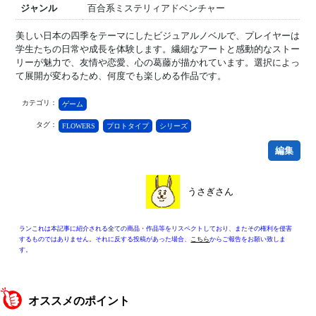
ジャンル
百合系ミステリィアドベンチャー
美しい日本の四季をテーマにしたビジュアルノベルで、プレイヤーは
学生たちの日常や成長を体験します。繊細なアートと感動的なストー
リーが魅力で、友情や恋愛、心の葛藤が描かれています。選択によっ
て展開が変わるため、何度でも楽しめる作品です。
カテゴリ：
ゲーム
タグ：
FLOWERS
プロトタイプ
シリーズ
編集
うさぎさん
ランこれは本記事に紹介される全ての商品・作品等をリスペクトしており、またその権利を侵害
するものではありません。それに反する投稿があった場合、
こちら
からご報告をお願い致しま
す。
オススメのポイント