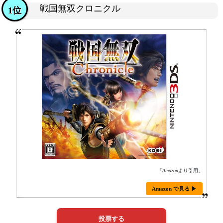
戦国無双クロニクル
1位
「
Amazon
より引用」
Amazon で見る ▶