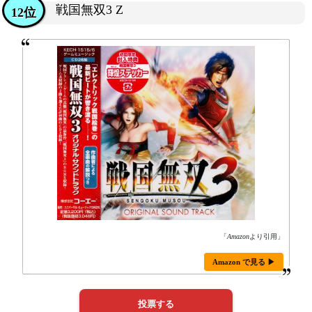
戦国無双3 Z
12位
「
Amazon
より引用」
Amazon で見る ▶