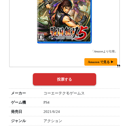
「
Amazon
より引用」
Amazon で見る ▶
メーカー
コーエーテクモゲームス
ゲーム機
PS4
発売日
2021/6/24
ジャンル
アクション