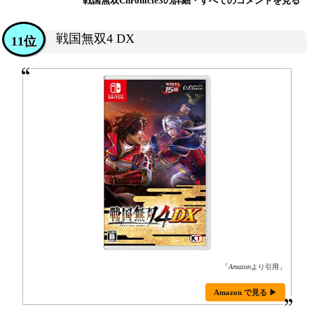
戦国無双Chronicle3の詳細・すべてのコメントを見る
戦国無双4 DX
11位
「
Amazon
より引用」
Amazon で見る ▶