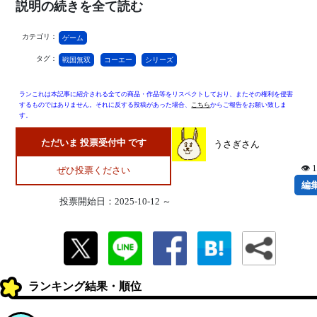
説明の続きを全て読む
カテゴリ：
ゲーム
タグ：
戦国無双
コーエー
シリーズ
ランこれは本記事に紹介される全ての商品・作品等をリスペクトしており、またその権利を侵害
するものではありません。それに反する投稿があった場合、
こちら
からご報告をお願い致しま
す。
ただいま 投票受付中 です
うさぎさん
👁 
ぜひ投票ください
編
投票開始日：2025-10-12 ～
ランキング結果・順位