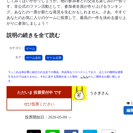
してみてはいかがでしょうか。他の参加者との交流も楽しみの一部で
す。非公式のファン活動として、参加者全員が作り上げるランキン
グ。あなたの一票が新たな発見を生むかもしれません。さあ、今すぐ
あなたのお気に入りのゲームに投票して、最高の一作を決める盛り上
がりに参加しましょう！
説明の続きを全て読む
カテゴリ：
ゲーム
タグ：
ゲーム会社
ゲーム企業
ランこれは本記事に紹介される全ての商品・作品等をリスペクトしており、またその権利を侵害
するものではありません。それに反する投稿があった場合、
こちら
からご報告をお願い致しま
す。
ただいま 投票受付中 です
うさぎさん
👁 
ぜひ投票ください
編
投票開始日：2026-05-09 ～