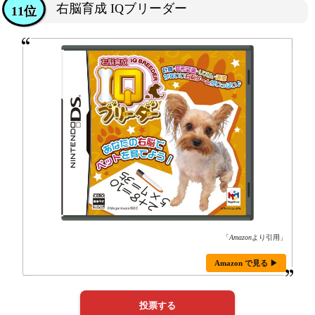
右脳育成 IQブリーダー
11位
「
Amazon
より引用」
Amazon で見る ▶