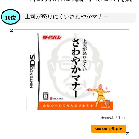
上司が怒りにくいさわやかマナー
10位
「
Amazon
より引用」
Amazon で見る ▶