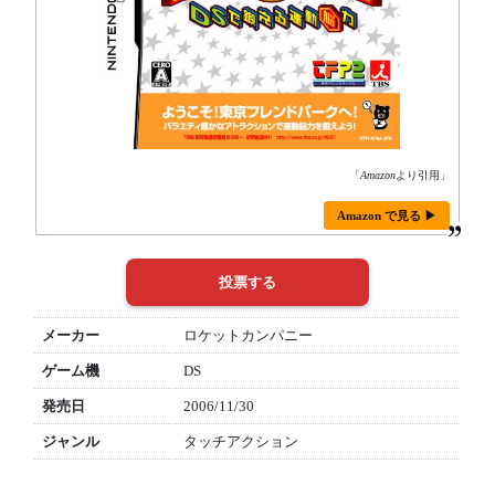
「
Amazon
より引用」
Amazon で見る ▶
メーカー
ロケットカンパニー
ゲーム機
DS
発売日
2006/11/30
ジャンル
タッチアクション