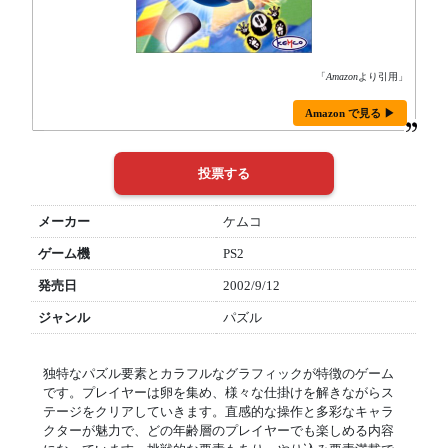
「
Amazon
より引用」
Amazon で見る ▶
メーカー
ケムコ
ゲーム機
PS2
発売日
2002/9/12
ジャンル
パズル
独特なパズル要素とカラフルなグラフィックが特徴のゲーム
です。プレイヤーは卵を集め、様々な仕掛けを解きながらス
テージをクリアしていきます。直感的な操作と多彩なキャラ
クターが魅力で、どの年齢層のプレイヤーでも楽しめる内容