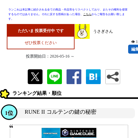
ランこれは本記事に紹介される全ての商品・作品等をリスペクトしており、またその権利を侵害
するものではありません。それに反する投稿があった場合、
こちら
からご報告をお願い致しま
す。
ただいま 投票受付中 です
うさぎさん
👁 
ぜひ投票ください
編
投票開始日：2026-05-16 ～
ランキング結果・順位
RUNE II コルテンの鍵の秘密
1位