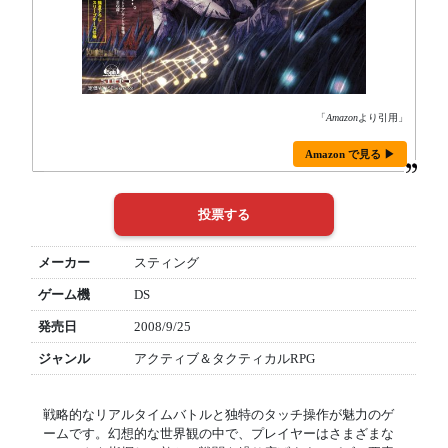
「
Amazon
より引用」
Amazon で見る ▶
メーカー
スティング
ゲーム機
DS
発売日
2008/9/25
ジャンル
アクティブ＆タクティカルRPG
戦略的なリアルタイムバトルと独特のタッチ操作が魅力のゲ
ームです。幻想的な世界観の中で、プレイヤーはさまざまな