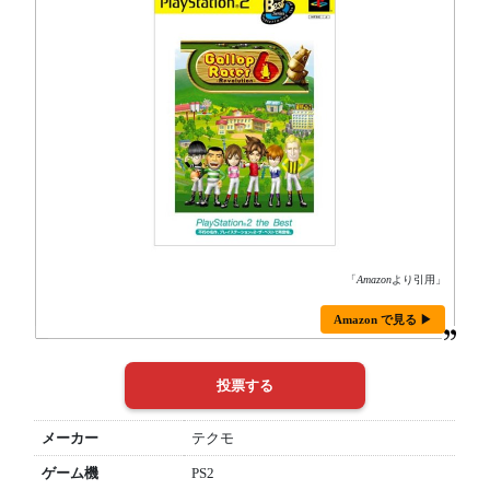
「
Amazon
より引用」
Amazon で見る ▶
メーカー
テクモ
ゲーム機
PS2