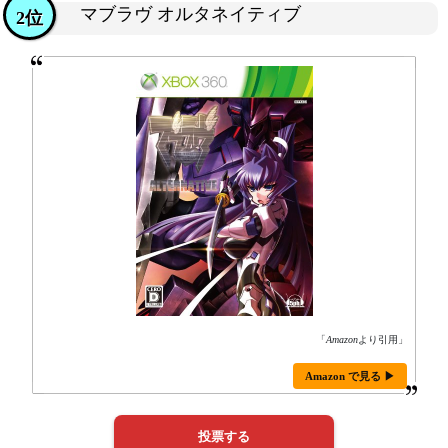
マブラヴ オルタネイティブ
2位
「
Amazon
より引用」
Amazon で見る ▶