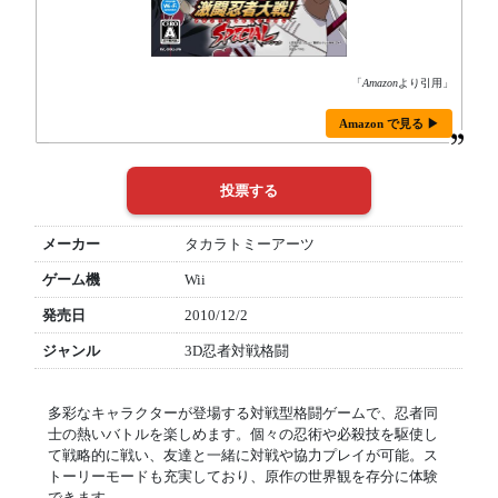
「
Amazon
より引用」
Amazon で見る ▶
メーカー
タカラトミーアーツ
ゲーム機
Wii
発売日
2010/12/2
ジャンル
3D忍者対戦格闘
多彩なキャラクターが登場する対戦型格闘ゲームで、忍者同
士の熱いバトルを楽しめます。個々の忍術や必殺技を駆使し
て戦略的に戦い、友達と一緒に対戦や協力プレイが可能。ス
トーリーモードも充実しており、原作の世界観を存分に体験
できます。