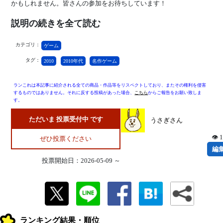
かもしれません。皆さんの参加をお待ちしています！
説明の続きを全て読む
カテゴリ：
ゲーム
タグ：
2010
2010年代
名作ゲーム
ランこれは本記事に紹介される全ての商品・作品等をリスペクトしており、またその権利を侵害
するものではありません。それに反する投稿があった場合、
こちら
からご報告をお願い致しま
す。
ただいま 投票受付中 です
うさぎさん
👁 
ぜひ投票ください
編
投票開始日：2026-05-09 ～
ランキング結果・順位