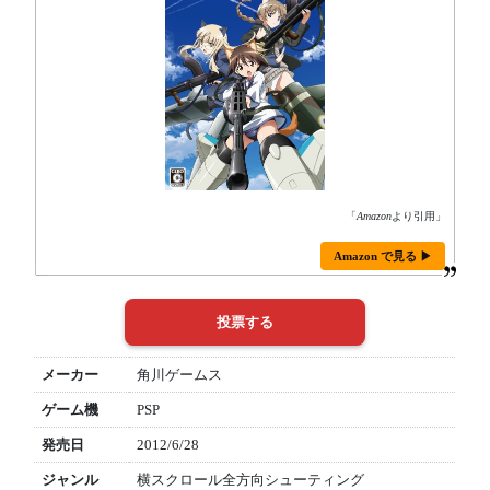
「
Amazon
より引用」
Amazon で見る ▶
メーカー
角川ゲームス
ゲーム機
PSP
発売日
2012/6/28
ジャンル
横スクロール全方向シューティング