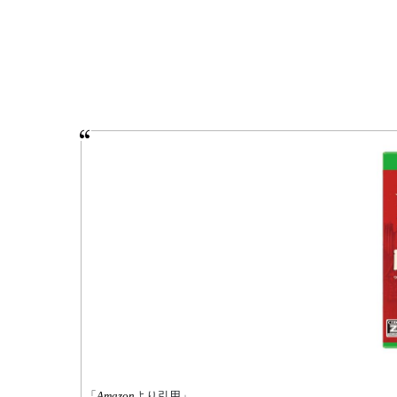
「
Amazon
より引用」