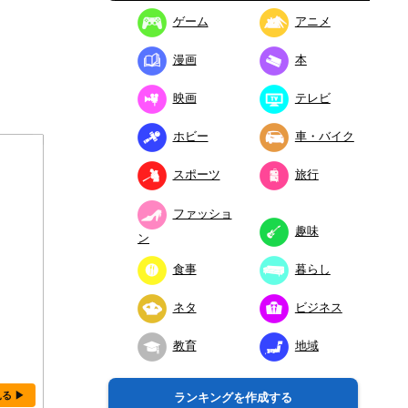
ゲーム
アニメ
漫画
本
映画
テレビ
ホビー
車・バイク
スポーツ
旅行
ファッショ
趣味
ン
食事
暮らし
ネタ
ビジネス
教育
地域
見る ▶
ランキングを作成する