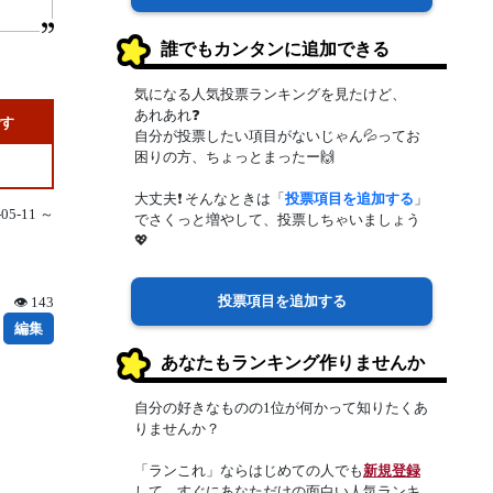
誰でもカンタンに追加できる
気になる人気投票ランキングを見たけど、
あれあれ❓
です
自分が投票したい項目がないじゃん💦ってお
困りの方、ちょっとまったー🙌
大丈夫❗ そんなときは「
投票項目を追加する
」
5-11 ～
でさくっと増やして、投票しちゃいましょう
💖
投票項目を追加する
👁 143
編集
あなたもランキング作りませんか
自分の好きなものの1位が何かって知りたくあ
りませんか？
「ランこれ」ならはじめての人でも
新規登録
して、すぐにあなただけの面白い人気ランキ