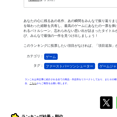
あなたの心に残るあの名作、あの瞬間をみんなで振り返りま
を味わった経験を共有し、最高のゲームにあなたの一票を捧
れるバトルシーン、忘れられない思い出が詰まったタイトル
び、みんなで最強の一作を見つけ出しましょう！
このランキングに投票したい項目がなければ、「項目追加」
カテゴリ：
ゲーム
タグ：
ファーストパーソンシューター
ゲームジャ
ランこれは本記事に紹介される全ての商品・作品等をリスペクトしており、またその権
合、
こちら
からご報告をお願い致します。
ランキング結果・順位