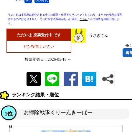
Wii
2000年代
ランこれは本記事に紹介される全ての商品・作品等をリスペクトしており、またその権利を侵害
するものではありません。それに反する投稿があった場合、
こちら
からご報告をお願い致しま
す。
ただいま 投票受付中 です
うさぎさん
👁 
ぜひ投票ください
編
投票開始日：2026-05-19 ～
ランキング結果・順位
お掃除戦隊くりーんきーぱー
1位