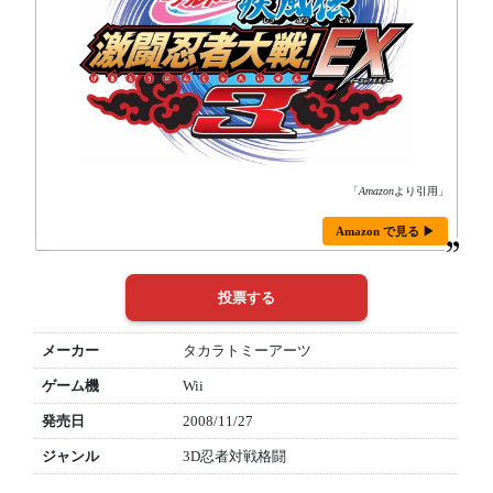
「
Amazon
より引用」
Amazon で見る ▶
メーカー
タカラトミーアーツ
ゲーム機
Wii
発売日
2008/11/27
ジャンル
3D忍者対戦格闘