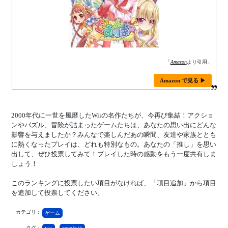
「
Amazon
より引用」
Amazon で見る ▶
2000年代に一世を風靡したWiiの名作たちが、今再び集結！アクショ
ンやパズル、冒険が詰まったゲームたちは、あなたの思い出にどんな
影響を与えましたか？みんなで楽しんだあの瞬間、友達や家族ととも
に熱くなったプレイは、どれも特別なもの。あなたの「推し」を思い
出して、ぜひ投票してみて！プレイした時の感動をもう一度共有しま
しょう！
このランキングに投票したい項目がなければ、「項目追加」から項目
を追加して投票してください。
カテゴリ：
ゲーム
タグ：