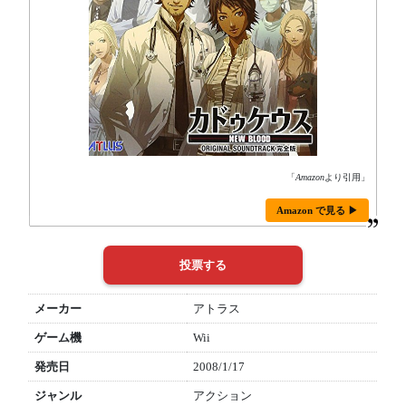
「
Amazon
より引用」
Amazon で見る ▶
メーカー
アトラス
ゲーム機
Wii
発売日
2008/1/17
ジャンル
アクション