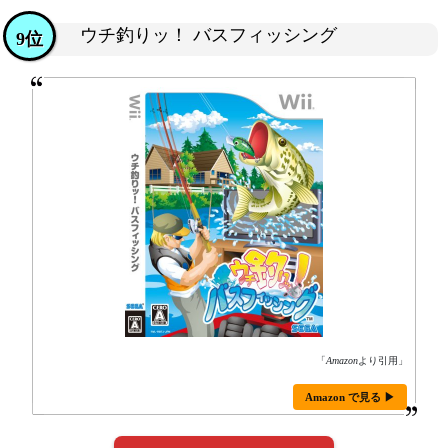
ウチ釣りッ！ バスフィッシング
9位
「
Amazon
より引用」
Amazon で見る ▶