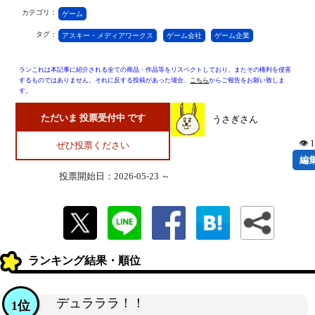
カテゴリ：
ゲーム
タグ：
アスキー・メディアワークス
ゲーム会社
ゲーム企業
ランこれは本記事に紹介される全ての商品・作品等をリスペクトしており、またその権利を侵害
するものではありません。それに反する投稿があった場合、
こちら
からご報告をお願い致しま
す。
ただいま 投票受付中 です
うさぎさん
👁 
ぜひ投票ください
編
投票開始日：2026-05-23 ～
ランキング結果・順位
デュラララ！！
1位