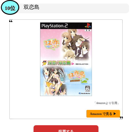
双恋島
10位
「
Amazon
より引用」
Amazon で見る ▶