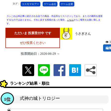
タグ：
コスモマキアー
ゲーム会社
ゲーム企業
ランこれは本記事に紹介される全ての商品・作品等をリスペクトしており、またその権利を侵害
するものではありません。それに反する投稿があった場合、
こちら
からご報告をお願い致しま
す。
ただいま 投票受付中 です
うさぎさん
👁 
ぜひ投票ください
編
投票開始日：2026-06-29 ～
ランキング結果・順位
式神の城トリロジー
1位