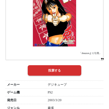
「
Amazon
より引用」
メーカー
デジキューブ
ゲーム機
PS2
発売日
2003/3/20
ジャンル
麻雀