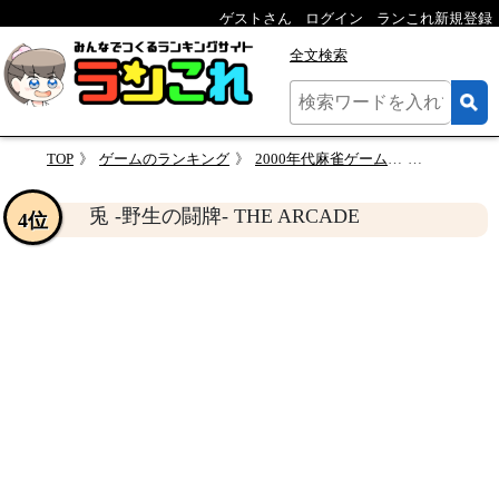
ゲストさん
ログイン
ランこれ新規登録
全文検索
TOP
ゲームのランキング
2000年代麻雀ゲーム総選挙！人気作品ランキング・人気投票
兎 -野生の闘牌-
兎 -野生の闘牌- THE ARCADE
4位