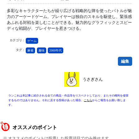
多彩なキャラクターたちが繰り広げる戦略的な牌を使ったバトルが魅
力のアーケードゲーム。プレイヤーは独自のスキルを駆使し、緊張感
あふれる対戦を楽しむことができる。魅力的なグラフィックとスピー
ディな戦闘が、プレイヤーを惹きつける。
カテゴリ：
ゲーム
タグ：
麻雀
趣味
2000年代
編集
うさぎさん
ランこれは本記事に紹介される全ての商品・作品等をリスペクトしており、またその権利を侵害
するものではありません。それに反する投稿があった場合、
こちら
からご報告をお願い致しま
す。
オススメのポイント
※ オススメのポイントは投票した投票項目でのみ推せます。