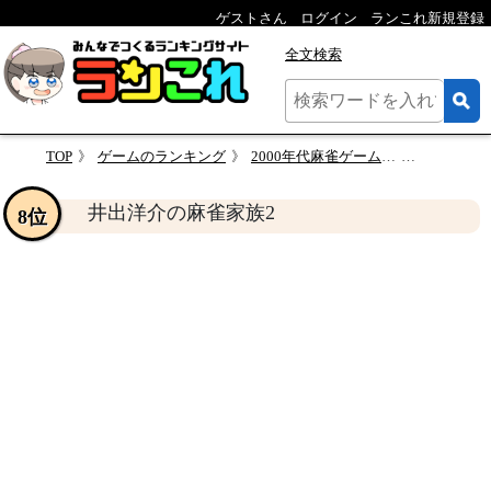
ゲストさん
ログイン
ランこれ新規登録
全文検索
TOP
ゲームのランキング
2000年代麻雀ゲーム総選挙！人気作品ランキング・人気投票
井出洋介
井出洋介の麻雀家族2
8位