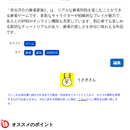
「井出洋介の麻雀家族2」は、リアルな麻雀対戦を楽しむことができ
る麻雀ゲームです。多彩なキャラクターや戦略的なプレイが魅力で、
友人との対戦やオンライン機能も充実しています。初心者でも楽しめ
る親切なチュートリアルがあり、麻雀の楽しさを存分に味わえる作品
です。
カテゴリ：
ゲーム
タグ：
麻雀
趣味
2000年代
編集
うさぎさん
ランこれは本記事に紹介される全ての商品・作品等をリスペクトしており、またその権利を侵害
するものではありません。それに反する投稿があった場合、
こちら
からご報告をお願い致しま
す。
オススメのポイント