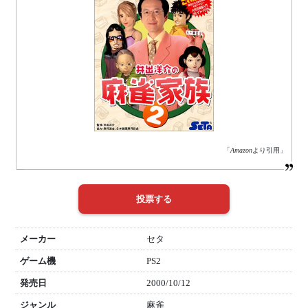
「
Amazon
より引用」
メーカー
セタ
ゲーム機
PS2
発売日
2000/10/12
ジャンル
麻雀