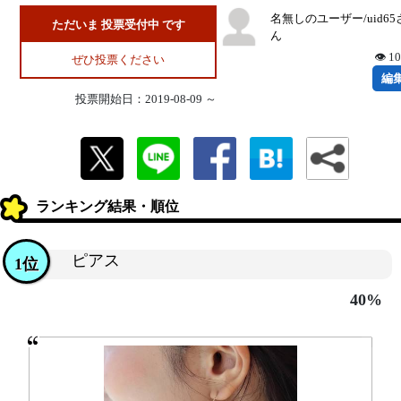
名無しのユーザー/uid65
ただいま 投票受付中 です
ん
👁 1
ぜひ投票ください
編
投票開始日：2019-08-09 ～
ランキング結果・順位
ピアス
1位
40%