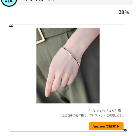
2位
20%
「
ブレスレット
より引用」
上記画像の著作権は、ブレスレットに帰属します。
Amazon で検索 ▶