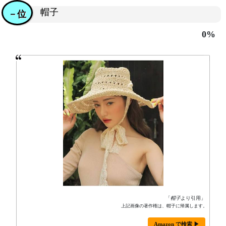
帽子
－位
0%
「
帽子
より引用」
上記画像の著作権は、帽子に帰属します。
Amazon で検索 ▶