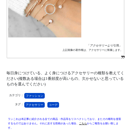
「
アクセサリー
より引用」
上記画像の著作権は、アクセサリーに帰属します。
毎日身につけている、よく身につけるアクセサリーの種類を教えてく
ださい(複数ある場合は1番頻度が高いもの、欠かせないと思っている
ものを選んでください)
カテゴリ：
ファッション
タグ：
アクセサリー
コーデ
ランこれは本記事に紹介される全ての商品・作品等をリスペクトしており、またその権利を侵害
するものではありません。それに反する投稿があった場合、
こちら
からご報告をお願い致しま
す。