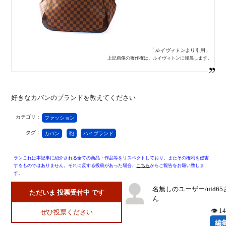
「
ルイヴィトン
より引用」
上記画像の著作権は、ルイヴィトンに帰属します。
好きなカバンのブランドを教えてください
カテゴリ：
ファッション
タグ：
カバン
鞄
ハイブランド
ランこれは本記事に紹介される全ての商品・作品等をリスペクトしており、またその権利を侵害
するものではありません。それに反する投稿があった場合、
こちら
からご報告をお願い致しま
す。
名無しのユーザー/uid65
ただいま 投票受付中 です
ん
👁 1
ぜひ投票ください
編