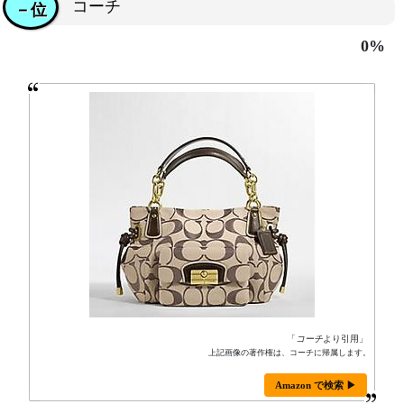
コーチ
－位
0%
「
コーチ
より引用」
上記画像の著作権は、コーチに帰属します。
Amazon で検索 ▶