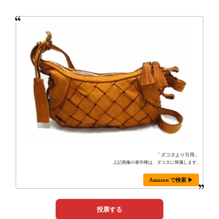
「
ダコタ
より引用」
上記画像の著作権は、ダコタに帰属します。
Amazon で検索 ▶