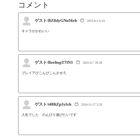
コメント
ゲスト/BZ8dyGNu56eh
😶
2025-8-3 6:14
キャラがかわいい
ゲスト/BzeftopT7lN3
😶
2025-6-7 20:28
プレイアぴこんぴこんさせろ
ゲスト/t48ftZp3ylxh
😶
2024-11-17 2:33
人生でした　のんびり遊びたいです