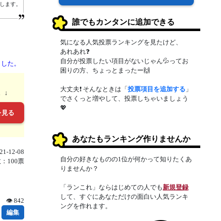
します。
誰でもカンタンに追加できる
気になる人気投票ランキングを見たけど、
あれあれ❓
自分が投票したい項目がないじゃん💦ってお
ました。
困りの方、ちょっとまったー🙌
大丈夫❗ そんなときは「
投票項目を追加する
」
。↓
でさくっと増やして、投票しちゃいましょう
💖
を見る
あなたもランキング作りませんか
1-12-08
自分の好きなものの1位が何かって知りたくあ
：100票
りませんか？
「ランこれ」ならはじめての人でも
新規登録
して、すぐにあなただけの面白い人気ランキ
👁 842
ングを作れます。
編集