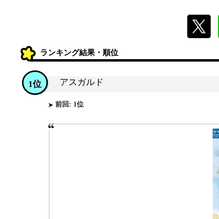
ランキング結果・順位
アスガルド
1位
前回: 1位