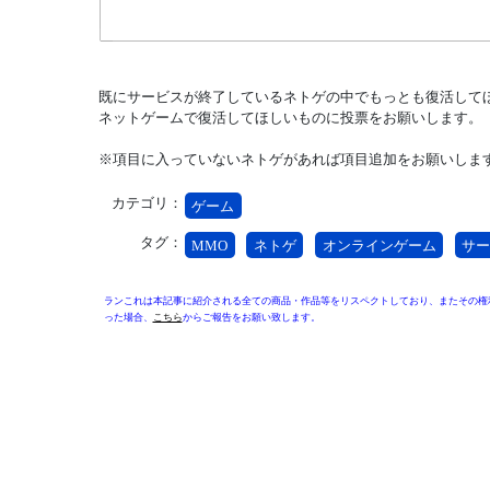
既にサービスが終了しているネトゲの中でもっとも復活して
ネットゲームで復活してほしいものに投票をお願いします。
※項目に入っていないネトゲがあれば項目追加をお願いしま
カテゴリ：
ゲーム
タグ：
MMO
ネトゲ
オンラインゲーム
サ
ランこれは本記事に紹介される全ての商品・作品等をリスペクトしており、またその権
った場合、
こちら
からご報告をお願い致します。