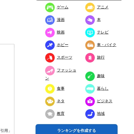
ゲーム
アニメ
漫画
本
映画
テレビ
ホビー
車・バイク
スポーツ
旅行
ファッショ
趣味
ン
食事
暮らし
ネタ
ビジネス
教育
地域
り引用」
ランキングを作成する