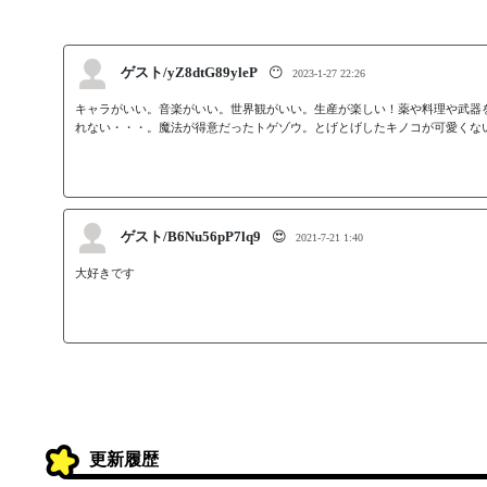
ゲスト/yZ8dtG89yleP
😶
2023-1-27 22:26
キャラがいい。音楽がいい。世界観がいい。生産が楽しい！薬や料理や武器
れない・・・。魔法が得意だったトゲゾウ。とげとげしたキノコが可愛くな
ゲスト/B6Nu56pP7lq9
😍
2021-7-21 1:40
大好きです
更新履歴