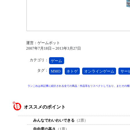
運営：ゲームポット
2007年7月18日～2013年3月27日
カテゴリ：
ゲーム
タグ：
MMO
ネトゲ
オンラインゲーム
サー
ランこれは本記事に紹介される全ての商品・作品等をリスペクトしており、またその権
オススメのポイント
みんなでわいわいできる
（2票）
自由度の高さ
（1票）