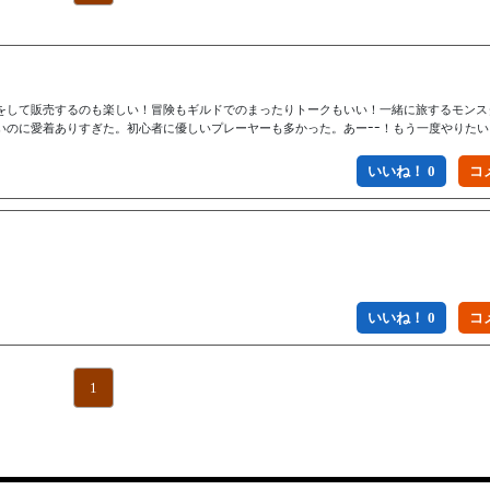
をして販売するのも楽しい！冒険もギルドでのまったりトークもいい！一緒に旅するモンス
いのに愛着ありすぎた。初心者に優しいプレーヤーも多かった。あーｰｰ！もう一度やりたい
いいね！ 0
いいね！ 0
1