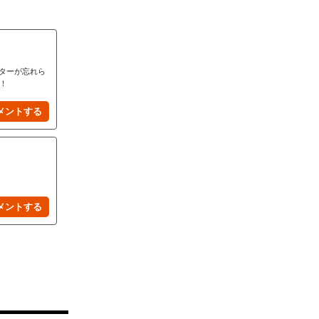
ターが忘れら
！