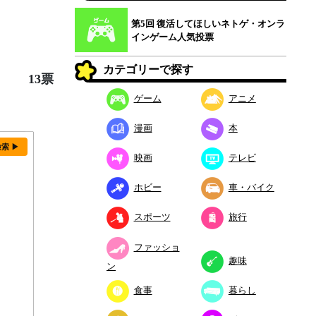
第5回 復活してほしいネトゲ・オンラ
インゲーム人気投票
カテゴリーで探す
13票
ゲーム
アニメ
漫画
本
検索 ▶
映画
テレビ
ホビー
車・バイク
スポーツ
旅行
ファッショ
趣味
ン
食事
暮らし