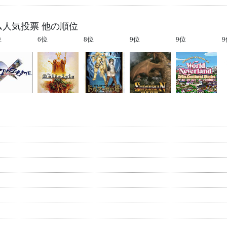
ム人気投票 他の順位
位
6位
8位
9位
9位
9