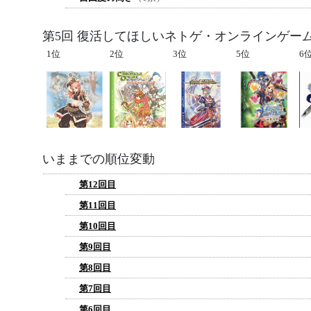
第5回 復活してほしいネトゲ・オンラインゲー
1位
2位
3位
5位
6
いままでの順位変動
第12回目
第11回目
第10回目
第9回目
第8回目
第7回目
第6回目