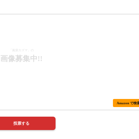
「嵐柴カズマ」の
画像募集中!!
Amazon で検