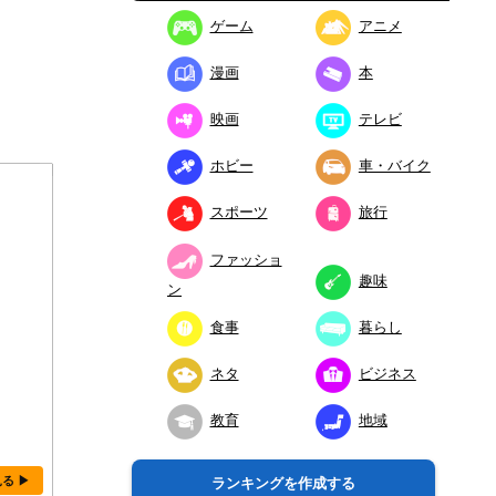
ゲーム
アニメ
漫画
本
映画
テレビ
ホビー
車・バイク
スポーツ
旅行
ファッショ
趣味
ン
食事
暮らし
ネタ
ビジネス
教育
地域
見る ▶
ランキングを作成する