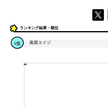
ランキング結果・順位
嵐柴エイジ
1位