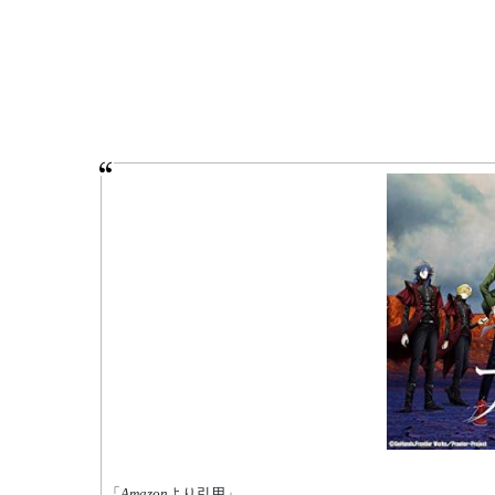
「
Amazon
より引用」