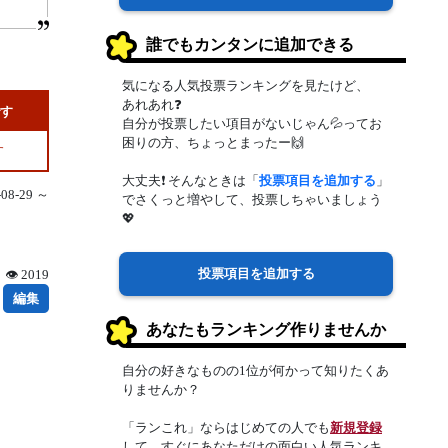
誰でもカンタンに追加できる
気になる人気投票ランキングを見たけど、
あれあれ❓
です
自分が投票したい項目がないじゃん💦ってお
困りの方、ちょっとまったー🙌
す
大丈夫❗ そんなときは「
投票項目を追加する
」
8-29 ～
でさくっと増やして、投票しちゃいましょう
💖
投票項目を追加する
👁 2019
編集
あなたもランキング作りませんか
自分の好きなものの1位が何かって知りたくあ
りませんか？
「ランこれ」ならはじめての人でも
新規登録
して、すぐにあなただけの面白い人気ランキ