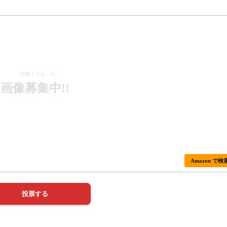
「虎尊イツキ」の
画像募集中!!
Amazon で検