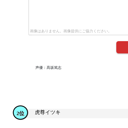
声優：髙坂篤志
虎尊イツキ
2位