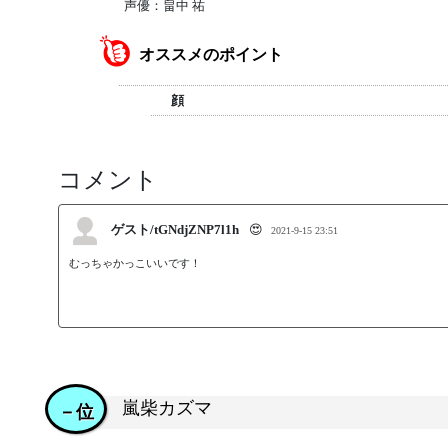
声優：畠中 祐
オススメのポイント
顔
コメント
ゲスト/tGNdjZNP7l1h
😍
2021-9-15 23:51
むっちゃかっこいいです！
嵐柴カズマ
－位