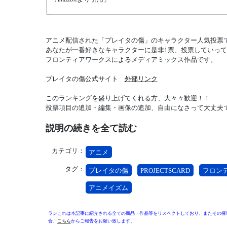
アニメ配信された「プレイタの傷」のキャラクター人気投票
あなたが一番好きなキャラクターに是非1票、投票していっ
フロンティアワークスによるメディアミックス作品です。
プレイタの傷公式サイト
外部リンク
このランキングを盛り上げてくれる方、大々々歓迎！！
投票項目の追加・編集・画像の追加、自由になさって大丈夫
説明の続きを全て読む
カテゴリ：
アニメ
タグ：
プレイタの傷
PROJECTSCARD
フロン
アニメイズム
ランこれは本記事に紹介される全ての商品・作品等をリスペクトしており、またその権
合、
こちら
からご報告をお願い致します。