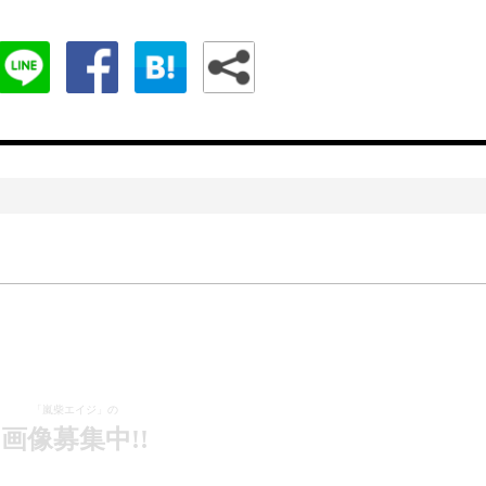
「嵐柴エイジ」の
画像募集中!!