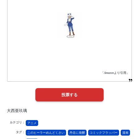
「
Amazon
より引用」
大西亜玖璃
カテゴリ：
アニメ
タグ：
このヒーラーめんどくさい
丹念に発酵
コミックフラッパー
漫画