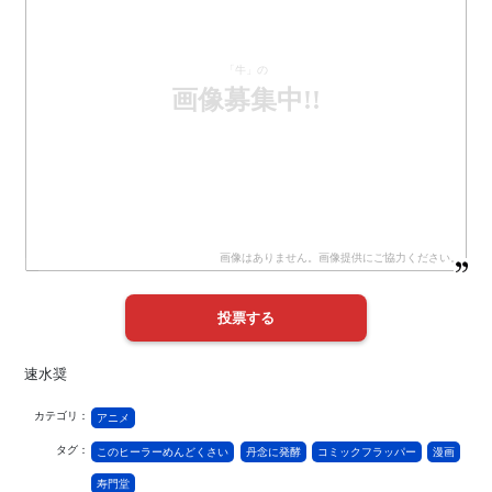
「牛」の
画像募集中!!
速水奨
カテゴリ：
アニメ
タグ：
このヒーラーめんどくさい
丹念に発酵
コミックフラッパー
漫画
寿門堂