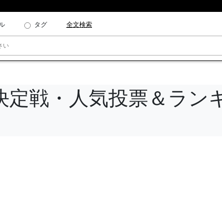
ル
タグ
全文検索
決定戦・人気投票＆ラン