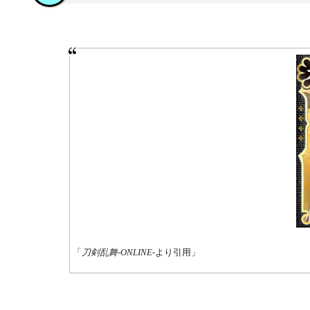
「
刀剣乱舞-ONLINE-
より引用」