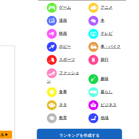
ゲーム
アニメ
漫画
本
映画
テレビ
ホビー
車・バイク
スポーツ
旅行
ファッショ
趣味
ン
食事
暮らし
ネタ
ビジネス
教育
地域
見る ▶
ランキングを作成する