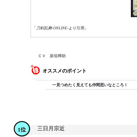
「
刀剣乱舞-ONLINE-
より引用」
ＣＶ 新垣樽助
オススメのポイント
一見つめたく見えても仲間思いなところ！
三日月宗近
1位