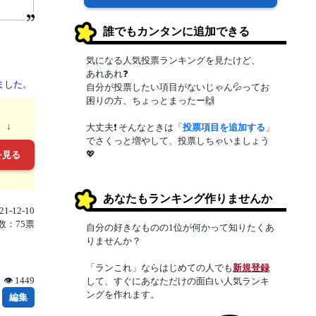
誰でもカンタンに追加できる
気になる人気投票ランキングを見たけど、
あれあれ❓
ました。
自分が投票したい項目がないじゃん💦ってお
困りの方、ちょっとまったー🙌
。↓
大丈夫❗ そんなときは「
投票項目を追加する
」
でさくっと増やして、投票しちゃいましょう
💖
を見る
あなたもランキング作りませんか
1-12-10
数：75票
自分の好きなものの1位が何かって知りたくあ
りませんか？
「ランこれ」ならはじめての人でも
新規登録
👁 1449
して、すぐにあなただけの面白い人気ランキ
ングを作れます。
編集