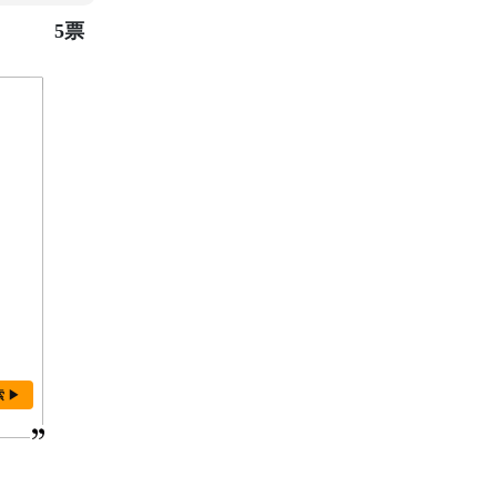
5票
索 ▶