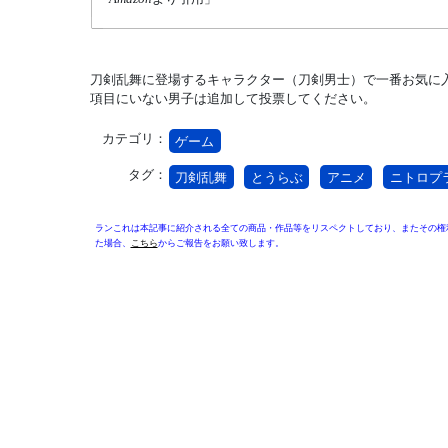
刀剣乱舞に登場するキャラクター（刀剣男士）で一番お気に
項目にいない男子は追加して投票してください。
カテゴリ：
ゲーム
タグ：
刀剣乱舞
とうらぶ
アニメ
ニトロプ
ランこれは本記事に紹介される全ての商品・作品等をリスペクトしており、またその権
た場合、
こちら
からご報告をお願い致します。