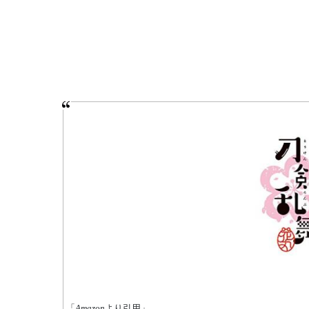
「
Amazon
より引用」