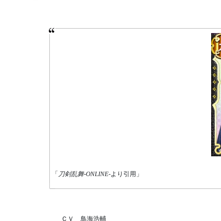
「
刀剣乱舞-ONLINE-
より引用」
ＣＶ 鳥海浩輔