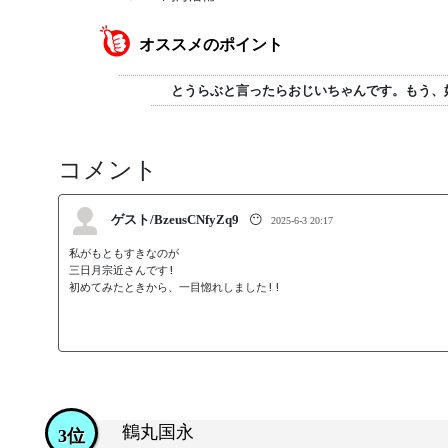
オススメのポイント
とうらぶと言ったらおじいちゃんです。もう、
コメント
ゲスト/BzeusCNfyZq9
😶
2025-6-3 20:17
私がもともすきなのが

三日月宗近さんです!

鶴丸国永
3位