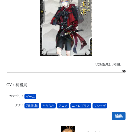
「
刀剣乱舞
より引用」
CV：梶裕貴
カテゴリ：
ゲーム
タグ：
刀剣乱舞
とうらぶ
アニメ
ニトロプラス
ソシャゲ
編集