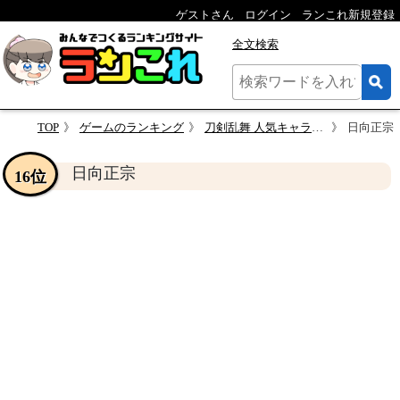
ゲストさん
ログイン
ランこれ新規登録
全文検索
TOP
ゲームのランキング
刀剣乱舞 人気キャラ決定戦
日向正宗
日向正宗
16位