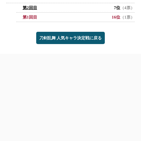
第2回目
7位
（4票）
第1回目
16位
（1票）
刀剣乱舞 人気キャラ決定戦に戻る