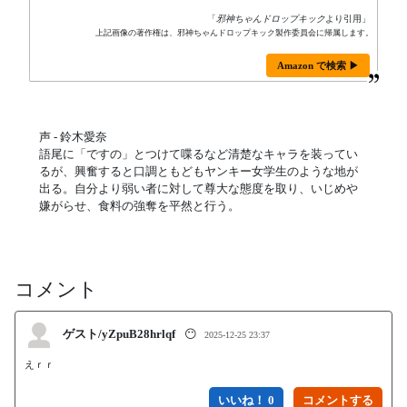
「
邪神ちゃんドロップキック
より引用」
上記画像の著作権は、邪神ちゃんドロップキック製作委員会に帰属します。
Amazon で検索 ▶
声 - 鈴木愛奈
語尾に「ですの」とつけて喋るなど清楚なキャラを装ってい
るが、興奮すると口調ともどもヤンキー女学生のような地が
出る。自分より弱い者に対して尊大な態度を取り、いじめや
嫌がらせ、食料の強奪を平然と行う。
コメント
ゲスト/yZpuB28hrlqf
😶
2025-12-25 23:37
えｒｒ
いいね！ 0