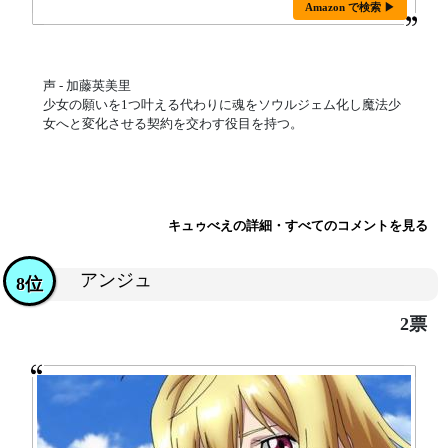
Amazon で検索 ▶
声 - 加藤英美里
少女の願いを1つ叶える代わりに魂をソウルジェム化し魔法少
女へと変化させる契約を交わす役目を持つ。
キュゥべえの詳細・すべてのコメントを見る
アンジュ
8位
2票