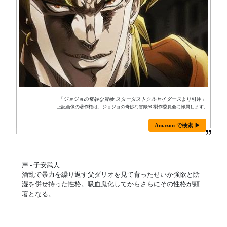
「
ジョジョの奇妙な冒険 スターダストクルセイダース
より引用」
上記画像の著作権は、ジョジョの奇妙な冒険SC製作委員会に帰属します。
Amazon で検索 ▶
声 - 子安武人
酒乱で暴力を繰り返す父ダリオを見て育ったせいか強欲と陰
湿を併せ持った性格。吸血鬼化してからさらにその性格が顕
著となる。