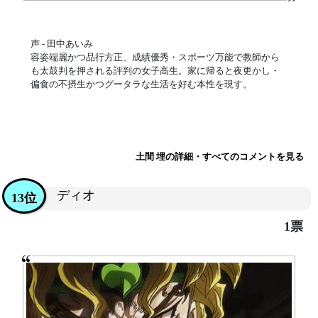
声 - 田中あいみ
容姿端麗かつ品行方正、成績優秀・スポーツ万能で教師から
も太鼓判を押される評判の女子高生。家に帰ると夜更かし・
偏食の不摂生かつグータラな生活を好む本性を現す。
土間 埋の詳細・すべてのコメントを見る
ディオ
13位
1票