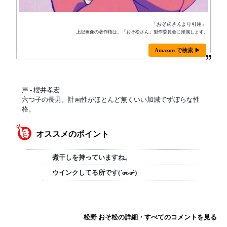
「
おそ松さん
より引用」
上記画像の著作権は、「おそ松さん」製作委員会に帰属します。
Amazon で検索 ▶
声 - 櫻井孝宏
六つ子の長男。計画性がほとんど無くいい加減でずぼらな性
格。
オススメのポイント
煮干しを持っていますね。
ウインクしてる所です(ˊo̶̶̷ᴗo̶̶̷`)
松野 おそ松の詳細・すべてのコメントを見る