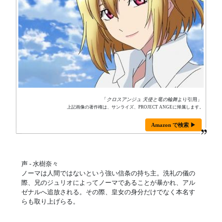
「
クロスアンジュ 天使と竜の輪舞
より引用」
上記画像の著作権は、サンライズ、PROJECT ANGEに帰属します。
Amazon で検索 ▶
声 - 水樹奈々
ノーマは人間ではないという強い信条の持ち主。洗礼の儀の
際、兄のジュリオによってノーマであることが暴かれ、アル
ゼナルへ追放される。その際、皇女の身分だけでなく本名す
らも取り上げらる。