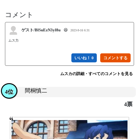
コメント
ゲスト/BlSuEzN3yl8u
😆
2023-9-16 6:31
ムス力

いいね！ 0
ムスカの詳細・すべてのコメントを見る
間桐慎二
4位
4票