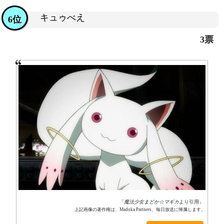
キュゥべえ
6位
3票
「
魔法少女まどか☆マギカ
より引用」
上記画像の著作権は、Madoka Partners、毎日放送に帰属します。