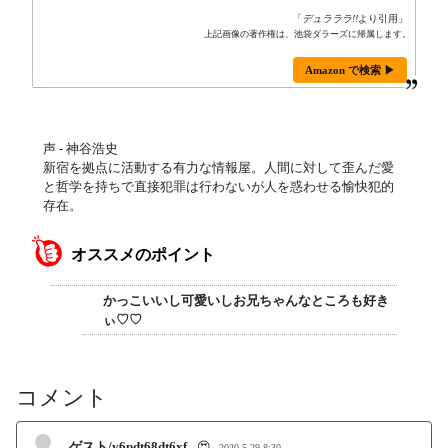
「
デュラララ!!
より引用」
上記画像の著作権は、池袋ダラーズに帰属します。
Amazon で検索 ▶
声 - 神谷浩史
新宿を拠点に活動する有力な情報屋。人間に対して歪んだ愛
と哲学を持ちで直接犯罪は行わないが人を惑わせる愉快犯的
存在。
オススメのポイント
かっこいいし可愛いしお兄ちゃんなところも好き
ぃ♡♡
コメント
ゲスト/y6pdt68dt6xf
😍
2020-5-29 8:30