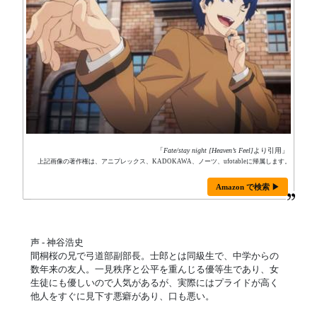
「
Fate/stay night [Heaven’s Feel]
より引用」
上記画像の著作権は、アニプレックス、KADOKAWA、ノーツ、ufotableに帰属します。
Amazon で検索 ▶
声 - 神谷浩史
間桐桜の兄で弓道部副部長。士郎とは同級生で、中学からの
数年来の友人。一見秩序と公平を重んじる優等生であり、女
生徒にも優しいので人気があるが、実際にはプライドが高く
他人をすぐに見下す悪癖があり、口も悪い。