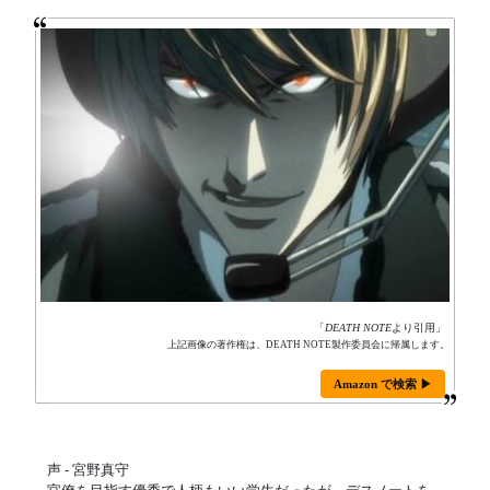
「
DEATH NOTE
より引用」
上記画像の著作権は、DEATH NOTE製作委員会に帰属します。
Amazon で検索 ▶
声 - 宮野真守