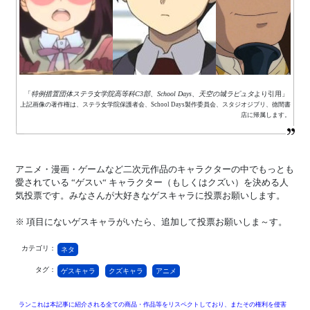
「
特例措置団体ステラ女学院高等科C3部、School Days、天空の城ラピュタ
より引用」
上記画像の著作権は、ステラ女学院保護者会、School Days製作委員会、スタジオジブリ、徳間書
店に帰属します。
アニメ・漫画・ゲームなど二次元作品のキャラクターの中でもっとも
愛されている “ゲスい“ キャラクター（もしくはクズい）を決める人
気投票です。みなさんが大好きなゲスキャラに投票お願いします。
※ 項目にないゲスキャラがいたら、追加して投票お願いしま～す。
カテゴリ：
ネタ
タグ：
ゲスキャラ
クズキャラ
アニメ
ランこれは本記事に紹介される全ての商品・作品等をリスペクトしており、またその権利を侵害