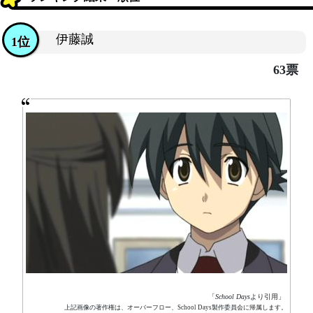
伊藤誠
1位
63票
「
School Days
より引用」
上記画像の著作権は、オーバーフロー、School Days製作委員会に帰属します。