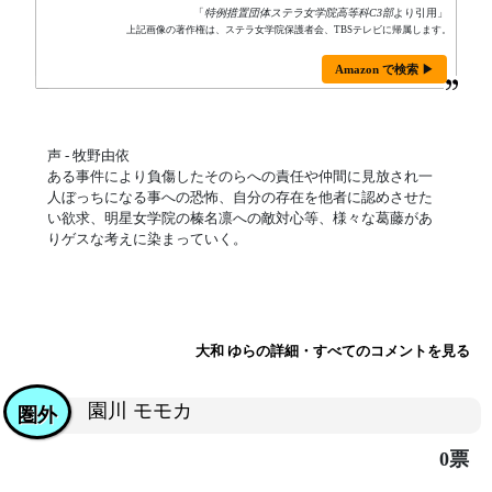
「
特例措置団体ステラ女学院高等科C3部
より引用」
上記画像の著作権は、ステラ女学院保護者会、TBSテレビに帰属します。
Amazon で検索 ▶
声 - 牧野由依
ある事件により負傷したそのらへの責任や仲間に見放され一
人ぼっちになる事への恐怖、自分の存在を他者に認めさせた
い欲求、明星女学院の榛名凛への敵対心等、様々な葛藤があ
りゲスな考えに染まっていく。
大和 ゆらの詳細・すべてのコメントを見る
園川 モモカ
圏外
0票