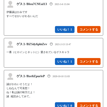
ゲスト/Bleu7CNUal13
😶
2021-5-6 15:04
伊藤誠はかみです

すべてせかいがわるいんだ

いいね！ 1
ゲスト/BZSdy6phtZev
😶
2021-2-13 13:47
一番（ヒロインとネットに）愛されているゲスキャラ
いいね！ 1
ゲスト/BzeftZpurleP
😶
2020-10-10 15:03
誠がかわいそうだよ！

しねなんて可哀想！

ね！私は誠の味方だよ！

誠 縦読みしてみて。
いいね！ 0