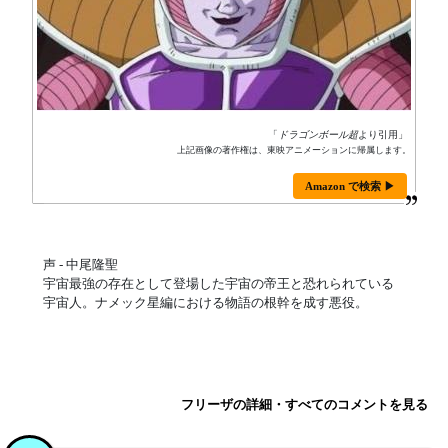
「
ドラゴンボール超
より引用」
上記画像の著作権は、東映アニメーションに帰属します。
Amazon で検索 ▶
声 - 中尾隆聖
宇宙最強の存在として登場した宇宙の帝王と恐れられている
宇宙人。ナメック星編における物語の根幹を成す悪役。
フリーザの詳細・すべてのコメントを見る