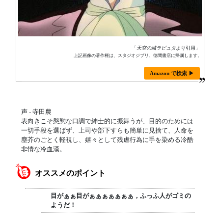
「
天空の城ラピュタ
より引用」
上記画像の著作権は、スタジオジブリ、徳間書店に帰属します。
Amazon で検索 ▶
声 - 寺田農
表向きこそ慇懃な口調で紳士的に振舞うが、目的のためには
一切手段を選ばず、上司や部下すらも簡単に見捨て、人命を
塵芥のごとく軽視し、嬉々として残虐行為に手を染める冷酷
非情な冷血漢。
オススメのポイント
目がぁぁ目がぁぁぁぁぁぁぁ，ふっふ人がゴミの
ようだ！