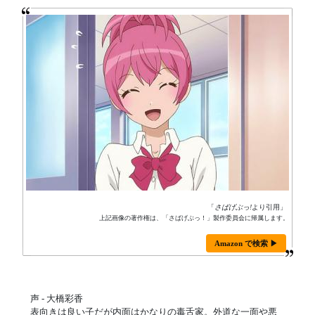
「
さばげぶっ!
より引用」
上記画像の著作権は、「さばげぶっ！」製作委員会に帰属します。
Amazon で検索 ▶
声 - 大橋彩香
表向きは良い子だが内面はかなりの毒舌家。外道な一面や悪