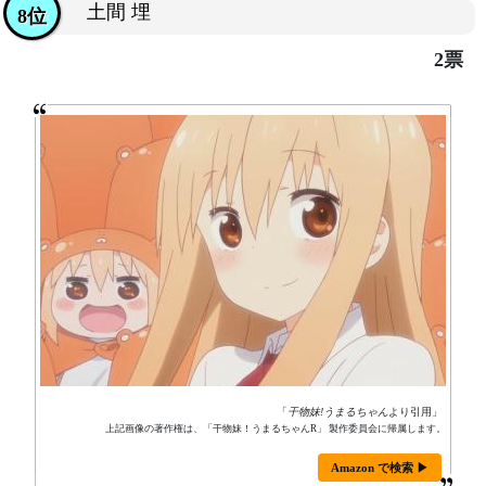
土間 埋
8位
2票
「
干物妹!うまるちゃん
より引用」
上記画像の著作権は、「干物妹！うまるちゃんR」 製作委員会に帰属します。
Amazon で検索 ▶