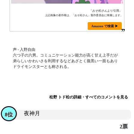
「
おそ松さん
より引用」
上記画像の著作権は、「おそ松さん」製作委員会に帰属します。
Amazon で検索 ▶
声 - 入野自由
六つ子の六男。コミュニケーション能力が高く甘え上手だが
弟らしいかわいさを利用するなどあざとく腹黒い一面もあり
ドライモンスターとも称される。
松野 トド松の詳細・すべてのコメントを見る
夜神月
8位
2票