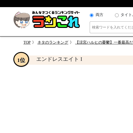
両方
タイト
TOP
ネタのランキング
【涼宮ハルヒの憂鬱】一番最高だ
エンドレスエイト I
1位