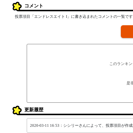
コメント
投票項目「エンドレスエイト I」に書き込まれたコメントの一覧です
このランキン
是
更新履歴
2020-03-11 16:53：シシリーさんによって、投票項目が