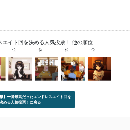
スエイト回を決める人気投票！ 他の順位
－位
－位
－位
－位
鬱】一番最高だったエンドレスエイト回を
決める人気投票！に戻る