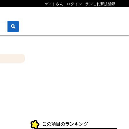
ゲストさん
ログイン
ランこれ新規登録
この項目のランキング