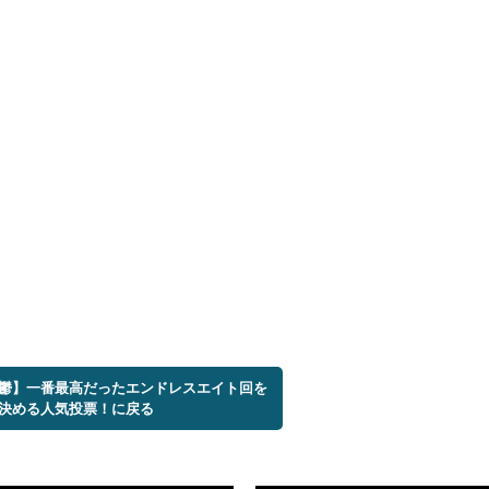
鬱】一番最高だったエンドレスエイト回を
決める人気投票！に戻る