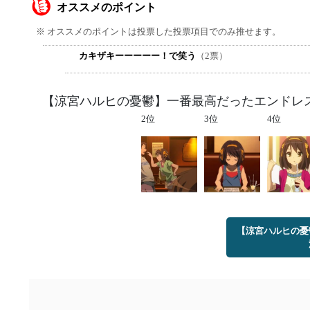
オススメのポイント
※ オススメのポイントは投票した投票項目でのみ推せます。
カキザキーーーーー！で笑う
（2票）
【涼宮ハルヒの憂鬱】一番最高だったエンドレ
2位
3位
4位
【涼宮ハルヒの憂