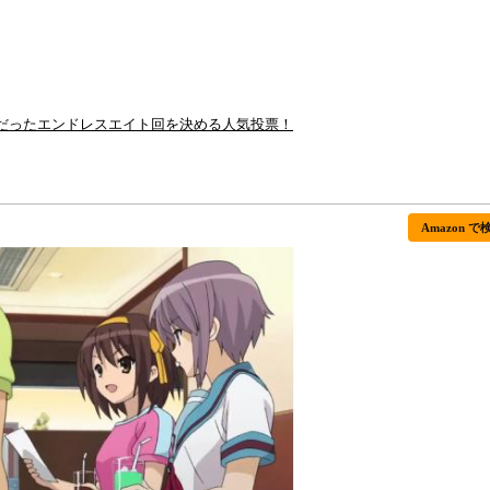
だったエンドレスエイト回を決める人気投票！
Amazon で