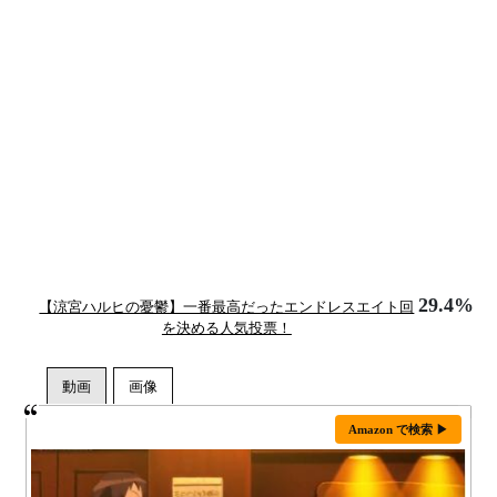
29.4%
【涼宮ハルヒの憂鬱】一番最高だったエンドレスエイト回
を決める人気投票！
Amazon で検索 ▶