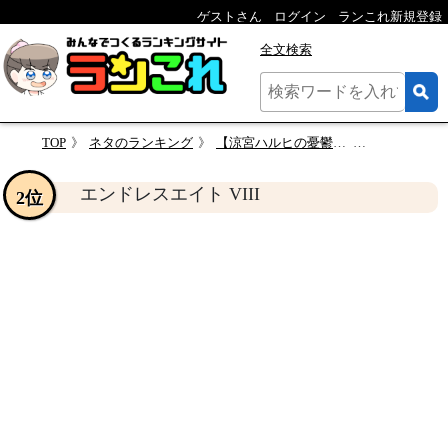
ゲストさん
ログイン
ランこれ新規登録
全文検索
TOP
ネタのランキング
【涼宮ハルヒの憂鬱】一番最高だったエンドレスエイト回を決める人気投票！
エンドレスエイ
エンドレスエイト VIII
2位