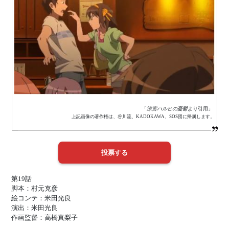
「
涼宮ハルヒの憂鬱
より引用」
上記画像の著作権は、谷川流、KADOKAWA、SOS団に帰属します。
第19話
脚本：村元克彦
絵コンテ：米田光良
演出：米田光良
作画監督：高橋真梨子