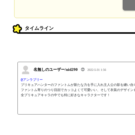
タイムライン
名無しのユーザー/uid290
😍
2022-5-31 1:56
@アンラブリー
プリキュアハンターのファントムが新たな力を手に入れ主人公の影を纏い自ら
ファントム寄りのつり目顔でカッコよくて可愛いい、そして衣装のデザイン
全プリキュアキャラの中でも特に好きなキャラクターです！