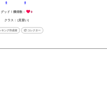
0
0
グッド！獲得数：
0
クラス： [見習い]
ランキング作成者
📦 コレクター