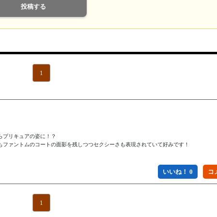
1
プリキュアの姿に！？

もファントムのコートの面影を残しつつセクシーさも表現されていて好みです！

いいね！ 0
1