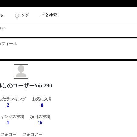
ル
タグ
全文検索
プロフィール
しのユーザー/uid290
したランキング
お気に入り
2
0
ンキングの投稿
項目の投稿
1
16
フォロー
フォロアー