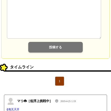
タイムライン
1
マリ🐞［低浮上挑戦中］
😍
2019-4-25 1:19
@鬼瓦天牙