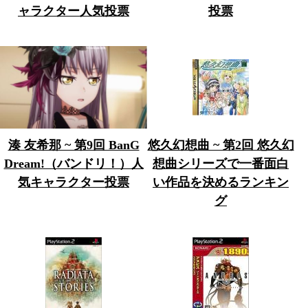
ャラクター人気投票
投票
湊 友希那 ~ 第9回 BanG
悠久幻想曲 ~ 第2回 悠久幻
Dream!（バンドリ！）人
想曲シリーズで一番面白
気キャラクター投票
い作品を決めるランキン
グ