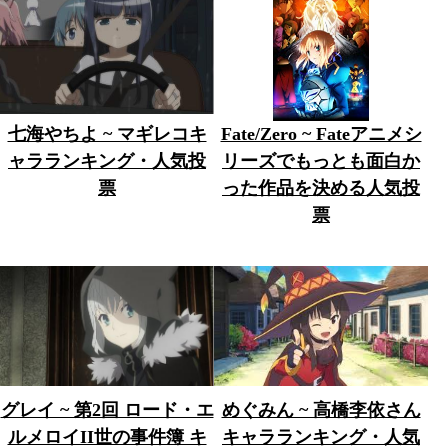
七海やちよ ~ マギレコキ
Fate/Zero ~ Fateアニメシ
ャラランキング・人気投
リーズでもっとも面白か
票
った作品を決める人気投
票
グレイ ~ 第2回 ロード・エ
めぐみん ~ 高橋李依さん
ルメロイII世の事件簿 キ
キャラランキング・人気