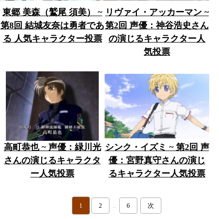
東郷 美森（鷲尾 須美） ~
リヴァイ・アッカーマン ~
第8回 結城友奈は勇者であ
第2回 声優：神谷浩史さん
る 人気キャラクター投票
の演じるキャラクター人
気投票
高町恭也 ~ 声優：緑川光
シンク・イズミ ~ 第2回 声
さんの演じるキャラクタ
優：宮野真守さんの演じ
ー人気投票
るキャラクター人気投票
1
2
..
6
次