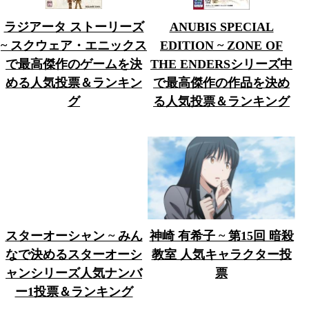
ラジアータ ストーリーズ
ANUBIS SPECIAL
~ スクウェア・エニックス
EDITION ~ ZONE OF
で最高傑作のゲームを決
THE ENDERSシリーズ中
める人気投票＆ランキン
で最高傑作の作品を決め
グ
る人気投票＆ランキング
スターオーシャン ~ みん
神崎 有希子 ~ 第15回 暗殺
なで決めるスターオーシ
教室 人気キャラクター投
ャンシリーズ人気ナンバ
票
ー1投票＆ランキング