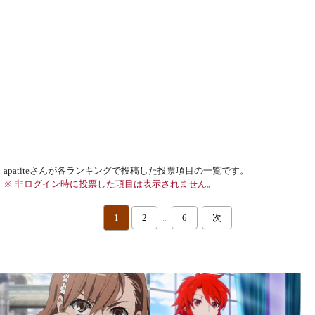
apatiteさんが各ランキングで投稿した投票項目の一覧です。
※ 非ログイン時に投票した項目は表示されません。
1
2
..
6
次